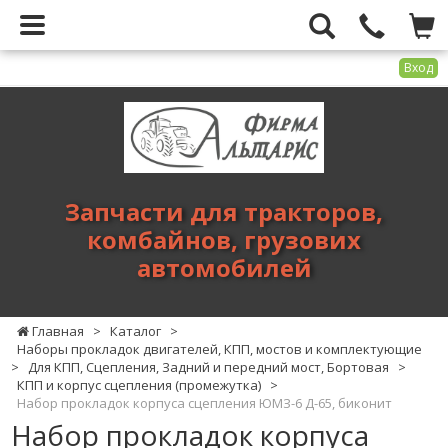
Вход
Фирма
Альтарис
-
запчасти
для
Запчасти для тракторов,
тракторов,
комбайнов, грузових
комбайнов,
автомобилей
грузових
автомобилей
Главная
>
Каталог
>
Наборы прокладок двигателей, КПП, мостов и комплектующие
>
Для КПП, Сцепления, Задний и передний мост, Бортовая
>
КПП и корпус сцепления (промежутка)
>
Набор прокладок корпуса сцепления ЮМЗ-6 Д-65, биконит
Набор прокладок корпуса