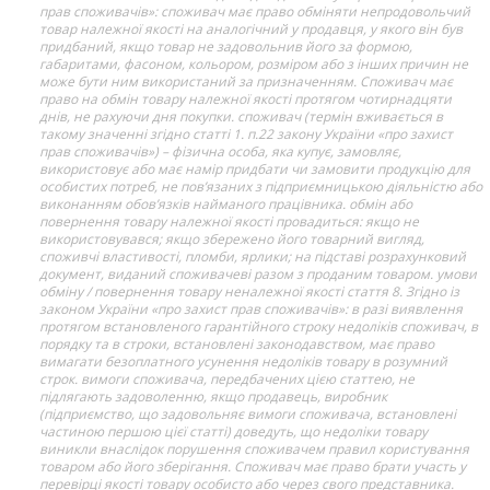
прав споживачів»: споживач має право обміняти непродовольчий
товар належної якості на аналогічний у продавця, у якого він був
придбаний, якщо товар не задовольнив його за формою,
габаритами, фасоном, кольором, розміром або з інших причин не
може бути ним використаний за призначенням. Споживач має
право на обмін товару належної якості протягом чотирнадцяти
днів, не рахуючи дня покупки. споживач (термін вживається в
такому значенні згідно статті 1. п.22 закону України «про захист
прав споживачів») – фізична особа, яка купує, замовляє,
використовує або має намір придбати чи замовити продукцію для
особистих потреб, не пов’язаних з підприємницькою діяльністю або
виконанням обов’язків найманого працівника. обмін або
повернення товару належної якості провадиться: якщо не
використовувався; якщо збережено його товарний вигляд,
споживчі властивості, пломби, ярлики; на підставі розрахунковий
документ, виданий споживачеві разом з проданим товаром. умови
обміну / повернення товару неналежної якості стаття 8. Згідно із
законом України «про захист прав споживачів»: в разі виявлення
протягом встановленого гарантійного строку недоліків споживач, в
порядку та в строки, встановлені законодавством, має право
вимагати безоплатного усунення недоліків товару в розумний
строк. вимоги споживача, передбачених цією статтею, не
підлягають задоволенню, якщо продавець, виробник
(підприємство, що задовольняє вимоги споживача, встановлені
частиною першою цієї статті) доведуть, що недоліки товару
виникли внаслідок порушення споживачем правил користування
товаром або його зберігання. Споживач має право брати участь у
перевірці якості товару особисто або через свого представника.