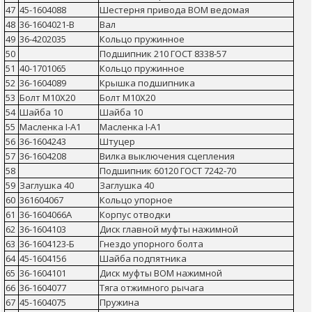
47
45-1604088
Шестерня привода ВОМ ведомая
48
36-1604021-В
Вал
49
36-4202035
Кольцо пружинное
50
Подшипник 210 ГОСТ 8338-57
51
40-1701065
Кольцо пружинное
52
36-1604089
Крышка подшипника
53
Болт М10Х20
Болт М10Х20
54
Шайба 10
Шайба 10
55
Масленка I-А1
Масленка I-А1
56
36-1604243
Штуцер
57
36-1604208
Вилка выключения сцепления
58
Подшипник 60120 ГОСТ 7242-70
59
Заглушка 40
Заглушка 40
60
361604067
Кольцо упорное
61
36-1604066А
Корпус отводки
62
36-1604103
Диск главной муфты нажимной
63
36-1604123-Б
Гнездо упорного болта
64
45-1604156
Шайба подпятника
65
36-1604101
Диск муфты ВОМ нажимной
66
36-1604077
Тяга отжимного рычага
67
45-1604075
Пружина