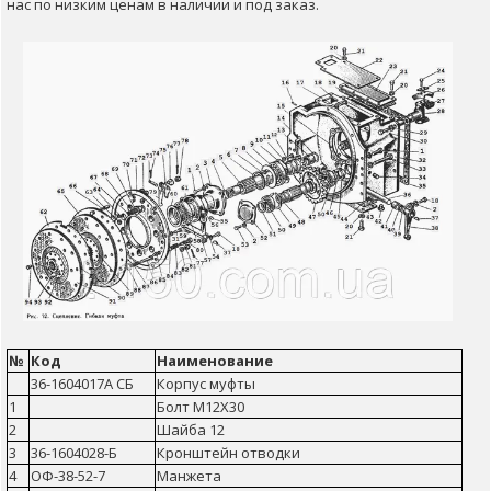
нас по низким ценам в наличии и под заказ.
№
Код
Наименование
36-1604017А СБ
Корпус муфты
1
Болт М12Х30
2
Шайба 12
3
36-1604028-Б
Кронштейн отводки
4
ОФ-38-52-7
Манжета