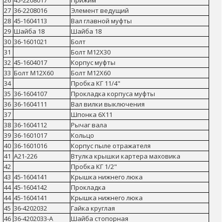
27
36-2208016
Элемент ведущий
28
45-1604113
Вал главной муфты
29
Шайба 18
Шайба 18
30
36-1601021
Болт
31
Болт М12Х30
32
45-1604017
Корпус муфты
33
Болт М12Х60
Болт М12Х60
34
Пробка КГ 11/4"
35
36-1604107
Прокладка корпуса муфты
36
36-1604111
Вал вилки выключения
37
Шпонка 6Х11
38
36-1604112
Рычаг вала
39
36-1601017
Кольцо
40
36-1601016
Корпус пыле отражателя
41
А21-226
Втулка крышки картера маховика
42
Пробка КГ 1/2"
43
45-1604141
Крышка нижнего люка
44
45-1604142
Прокладка
44
45-1604141
Крышка нижнего люка
45
36-4202032
Гайка круглая
46
36-4202033-А
Шайба стопорная