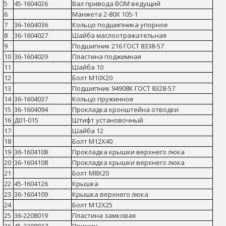
5
45-1604026
Вал привода ВОМ ведущий
6
Манжета 2-80Х 105-1
7
36-1604036
Кольцо подшипника упорное
8
36-1604027
Шайба маслоотражательная
9
Подшипник 216 ГОСТ 8338-57
10
36-1604029
Пластина поджимная
11
Шайба 10
12
Болт М10Х20
13
Подшипник 94908К ГОСТ 8328-57
14
36-1604037
Кольцо пружинное
15
36-1604094
Прокладка кронштейна отводки
16
Д01-015
Штифт установочный
17
Шайба 12
18
Болт М12Х40
19
36-1604108
Прокладка крышки верхнего люка
20
36-1604108
Прокладка крышки верхнего люка
21
Болт М8Х20
22
45-1604126
Крышка
23
36-1604109
Крышка верхнего люка
24
Болт М12Х25
25
36-2208019
Пластина замковая
26
45-2208017
Прижим