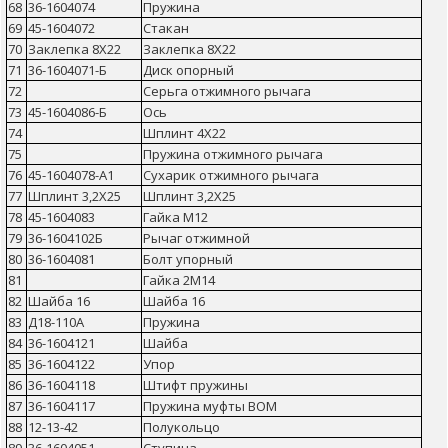
68
36-1604074
Пружина
69
45-1604072
Стакан
70
Заклепка 8Х22
Заклепка 8Х22
71
36-1604071-Б
Диск опорный
72
Серьга отжимного рычага
73
45-1604086-Б
Ось
74
Шплинт 4Х22
75
Пружина отжимного рычага
76
45-1604078-А1
Сухарик отжимного рычага
77
Шплинт 3,2Х25
Шплинт 3,2Х25
78
45-1604083
Гайка М12
79
36-1604102Б
Рычаг отжимной
80
36-1604081
Болт упорный
81
Гайка 2М14
82
Шайба 16
Шайба 16
83
Д18-110А
Пружина
84
36-1604121
Шайба
85
36-1604122
Упор
86
36-1604118
Штифт пружины
87
36-1604117
Пружина муфты ВОМ
88
12-13-42
Полукольцо
89
36-1604051
Ступица