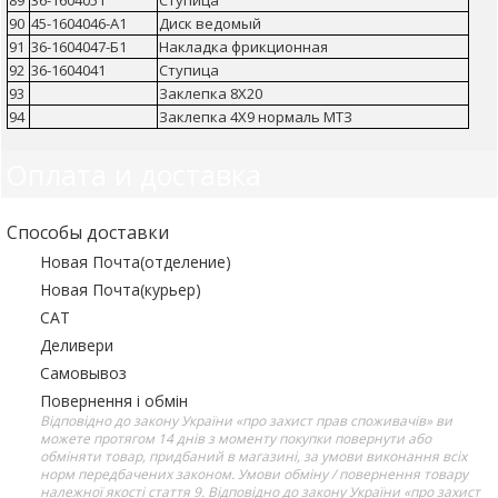
90
45-1604046-А1
Диск ведомый
91
36-1604047-Б1
Накладка фрикционная
92
36-1604041
Ступица
93
Заклепка 8Х20
94
Заклепка 4Х9 нормаль МТЗ
Оплата и доставка
Способы доставки
Новая Почта(отделение)
Новая Почта(курьер)
САТ
Деливери
Самовывоз
Повернення і обмін
Відповідно до закону України «про захист прав споживачів» ви
можете протягом 14 днів з моменту покупки повернути або
обміняти товар, придбаний в магазині, за умови виконання всіх
норм передбачених законом. Умови обміну / повернення товару
належної якості стаття 9. Відповідно до закону України «про захист