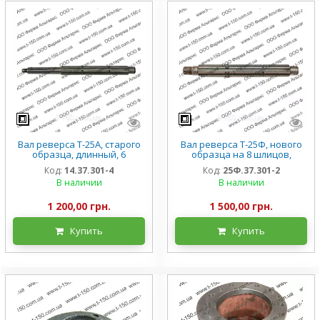
Вал реверса Т-25А, старого
Вал реверса Т-25Ф, нового
образца, длинный, 6
образца на 8 шлицов,
шлицов, А25.37.045/14.37.301-
Д=42мм, 25Ф.37.301-2
Код:
14.37.301-4
Код:
25Ф.37.301-2
4
В наличии
В наличии
1 200,00 грн.
1 500,00 грн.
Купить
Купить