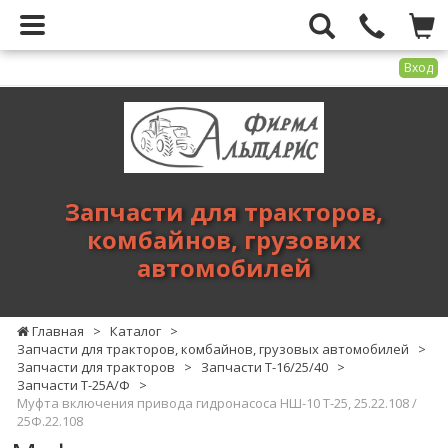
Вход
Фирма
Альтарис
-
запчасти
для
Запчасти для тракторов,
тракторов,
комбайнов, грузових
комбайнов,
автомобилей
грузових
автомобилей
Главная
>
Каталог
>
Запчасти для тракторов, комбайнов, грузовых автомобилей
>
Запчасти для тракторов
>
Запчасти Т-16/25/40
>
Запчасти Т-25А/Ф
>
Муфта включения привода гидронасоса НШ-10 Т-25, 25.22.108 /
25Ф.22.108