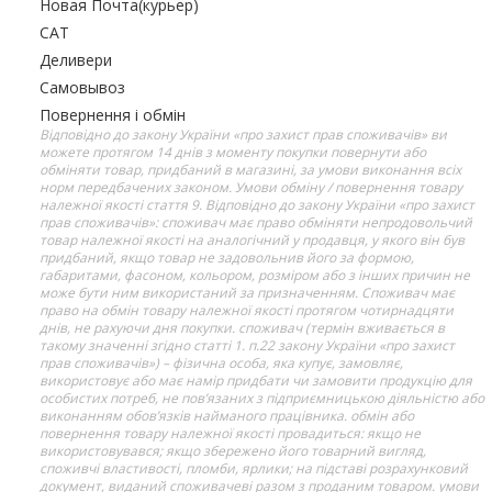
Новая Почта(курьер)
САТ
Деливери
Самовывоз
Повернення і обмін
Відповідно до закону України «про захист прав споживачів» ви
можете протягом 14 днів з моменту покупки повернути або
обміняти товар, придбаний в магазині, за умови виконання всіх
норм передбачених законом. Умови обміну / повернення товару
належної якості стаття 9. Відповідно до закону України «про захист
прав споживачів»: споживач має право обміняти непродовольчий
товар належної якості на аналогічний у продавця, у якого він був
придбаний, якщо товар не задовольнив його за формою,
габаритами, фасоном, кольором, розміром або з інших причин не
може бути ним використаний за призначенням. Споживач має
право на обмін товару належної якості протягом чотирнадцяти
днів, не рахуючи дня покупки. споживач (термін вживається в
такому значенні згідно статті 1. п.22 закону України «про захист
прав споживачів») – фізична особа, яка купує, замовляє,
використовує або має намір придбати чи замовити продукцію для
особистих потреб, не пов’язаних з підприємницькою діяльністю або
виконанням обов’язків найманого працівника. обмін або
повернення товару належної якості провадиться: якщо не
використовувався; якщо збережено його товарний вигляд,
споживчі властивості, пломби, ярлики; на підставі розрахунковий
документ, виданий споживачеві разом з проданим товаром. умови