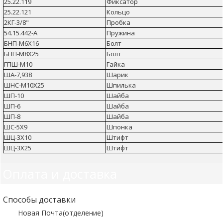
25.22.119
Фиксатор
25.22.121
Кольцо
2КГ-3/8"
Пробка
54.15.442-А
Пружина
БНП-М6Х16
Болт
БНП-М8Х25
Болт
ГПШ-М10
Гайка
ША-7,938
Шарик
ШНС-М10Х25
Шпилька
ШП-10
Шайба
ШП-6
Шайба
ШП-8
Шайба
ШС-5Х9
Шпонка
ШЦ-3Х10
Штифт
ШЦ-3Х25
Штифт
Оплата и доставка
Способы доставки
Новая Почта(отделение)