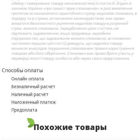
обміну / повернення товару неналежної якості стаття 8. Згідно із
законом України «про захист прав споживачів»: в разі виявлення
протягом встановленого гарантійного строку недоліків споживач, в
порядку та в строки, встановлені законодавством, має право
вимагати безоплатного усунення недоліків товару в розумний
строк. вимоги споживача, передбачених цією статтею, не
підлягають задоволенню, якщо продавець, виробник
(підприємство, що задовольняє вимоги споживача, встановлені
частиною першою цієї статті) доведуть, що недоліки товару
виникли внаслідок порушення споживачем правил користування
товаром або його зберігання. Споживач має право брати участь у
перевірці якості товару особисто або через свого представника.
Способы оплаты
Онлайн оплата
Безналичный расчёт
Наличный расчёт
Наложенный платеж
Предоплата
Похожие товары