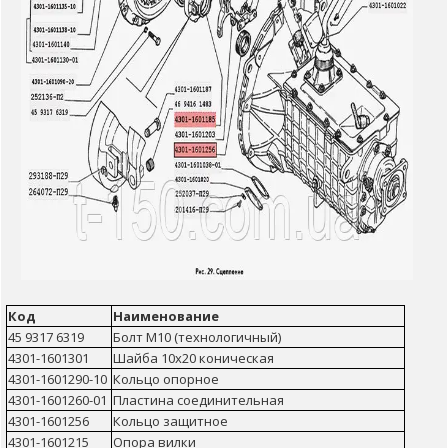
Код
Наименование
45 9317 6319
Болт М10 (технологичный)
4301-1601301
Шайба 10х20 коническая
4301-1601290-10
Кольцо опорное
4301-1601260-01
Пластина соединительная
4301-1601256
Кольцо защитное
4301-1601215
Опора вилки