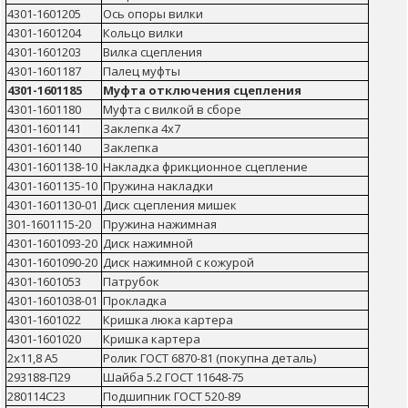
4301-1601205
Ось опоры вилки
4301-1601204
Кольцо вилки
4301-1601203
Вилка сцепления
4301-1601187
Палец муфты
4301-1601185
Муфта отключения сцепления
4301-1601180
Муфта с вилкой в сборе
4301-1601141
Заклепка 4х7
4301-1601140
Заклепка
4301-1601138-10
Накладка фрикционное сцепление
4301-1601135-10
Пружина накладки
4301-1601130-01
Диск сцепления мишек
301-1601115-20
Пружина нажимная
4301-1601093-20
Диск нажимной
4301-1601090-20
Диск нажимной с кожурой
4301-1601053
Патрубок
4301-1601038-01
Прокладка
4301-1601022
Кришка люка картера
4301-1601020
Кришка картера
2х11,8 А5
Ролик ГОСТ 6870-81 (покупна деталь)
293188-П29
Шайба 5.2 ГОСТ 11648-75
280114С23
Подшипник ГОСТ 520-89