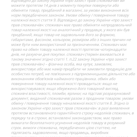
Відповідно до закону України «про захист прав споживачів» ви
можете протягом 14 днів з моменту покупки повернути або
обміняти товар, придбаний в магазині, за умови виконання всіх
норм передбачених законом. Умови обміну / повернення товару
належної якості стаття 9. Відповідно до закону України «про захист
прав споживачів»: споживач має право обміняти непродовольчий
товар належної якості на аналогічний у продавця, у якого він був
придбаний, якщо товар не задовольнив його за формою,
габаритами, фасоном, кольором, розміром або з інших причин не
може бути ним використаний за призначенням. Споживач має
право на обмін товару належної якості протягом чотирнадцяти
днів, не рахуючи дня покупки. споживач (термін вживається в
такому значенні згідно статті 1. п.22 закону України «про захист
прав споживачів») – фізична особа, яка купує, замовляє,
використовує або має намір придбати чи замовити продукцію для
особистих потреб, не пов’язаних з підприємницькою діяльністю або
виконанням обов’язків найманого працівника. обмін або
повернення товару належної якості провадиться: якщо не
використовувався; якщо збережено його товарний вигляд,
споживчі властивості, пломби, ярлики; на підставі розрахунковий
документ, виданий споживачеві разом з проданим товаром. умови
обміну / повернення товару неналежної якості стаття 8. Згідно із
законом України «про захист прав споживачів»: в разі виявлення
протягом встановленого гарантійного строку недоліків споживач, в
порядку та в строки, встановлені законодавством, має право
вимагати безоплатного усунення недоліків товару в розумний
строк. вимоги споживача, передбачених цією статтею, не
підлягають задоволенню, якщо продавець, виробник