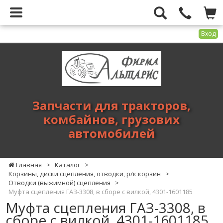
Вход
Фирма
Альтарис
-
запчасти
для
Запчасти для тракторов,
тракторов,
комбайнов, грузових
комбайнов,
автомобилей
грузових
автомобилей
Главная
>
Каталог
>
Корзины, диски сцепления, отводки, р/к корзин
>
Отводки (выжимной) сцепления
>
Муфта сцепления ГАЗ-3308, в сборе с вилкой, 4301-1601185
Муфта сцепления ГАЗ-3308, в
сборе с вилкой, 4301-1601185