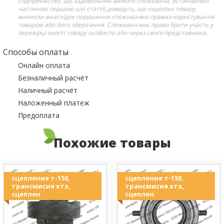
(підприємство, що задовольняє вимоги споживача, встановлені
частиною першою цієї статті) доведуть, що недоліки товару
виникли внаслідок порушення споживачем правил користування
товаром або його зберігання. Споживач має право брати участь у
перевірці якості товару особисто або через свого представника.
Способы оплаты
Онлайн оплата
Безналичный расчёт
Наличный расчёт
Наложенный платеж
Предоплата
Похожие товары
сцепление т-150,
сцепление т-150,
трансмисия хтз,
трансмисия хтз,
сцеплен
сцеплен