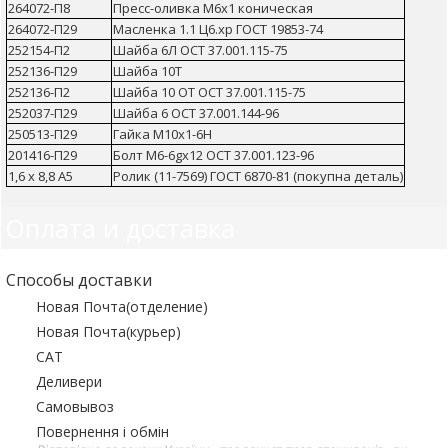
264072-П8
Пресс-оливка М6х1 коническая
264072-П29
Масленка 1.1 Ц6.хр ГОСТ 19853-74
252154-П2
Шайба 6Л ОСТ 37.001.115-75
252136-П29
Шайба 10Т
252136-П2
Шайба 10 ОТ ОСТ 37.001.115-75
252037-П29
Шайба 6 ОСТ 37.001.144-96
250513-П29
Гайка М10х1-6Н
201416-П29
Болт М6-6gх12 ОСТ 37.001.123-96
1,6 х 8,8 А5
Ролик (11-7569) ГОСТ 6870-81 (покупна деталь)
Оплата и доставка
Способы доставки
Новая Почта(отделение)
Новая Почта(курьер)
САТ
Деливери
Самовывоз
Повернення і обмін