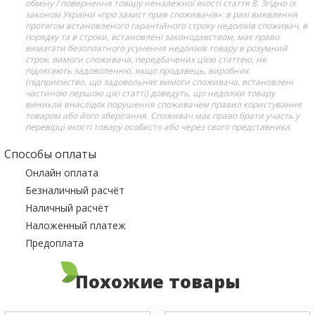
обміну / повернення товару неналежної якості стаття 8. Згідно із
законом України «про захист прав споживачів»: в разі виявлення
протягом встановленого гарантійного строку недоліків споживач, в
порядку та в строки, встановлені законодавством, має право
вимагати безоплатного усунення недоліків товару в розумний
строк. вимоги споживача, передбачених цією статтею, не
підлягають задоволенню, якщо продавець, виробник
(підприємство, що задовольняє вимоги споживача, встановлені
частиною першою цієї статті) доведуть, що недоліки товару
виникли внаслідок порушення споживачем правил користування
товаром або його зберігання. Споживач має право брати участь у
перевірці якості товару особисто або через свого представника.
Способы оплаты
Онлайн оплата
Безналичный расчёт
Наличный расчёт
Наложенный платеж
Предоплата
Похожие товары