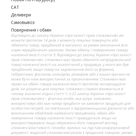
САТ
Деливери
Самовывоз
Повернення і обмін
Відповідно до закону України «про захист прав споживачів» ви
можете протягом 14 днів з моменту покупки повернути або
обміняти товар, придбаний в магазині, за умови виконання всіх
норм передбачених законом. Умови обміну / повернення товару
належної якості стаття 9. Відповідно до закону України «про захист
прав споживачів»: споживач має право обміняти непродовольчий
товар належної якості на аналогічний у продавця, у якого він був
придбаний, якщо товар не задовольнив його за формою,
габаритами, фасоном, кольором, розміром або з інших причин не
може бути ним використаний за призначенням. Споживач має
право на обмін товару належної якості протягом чотирнадцяти
днів, не рахуючи дня покупки. споживач (термін вживається в
такому значенні згідно статті 1. п.22 закону України «про захист
прав споживачів») – фізична особа, яка купує, замовляє,
використовує або має намір придбати чи замовити продукцію для
особистих потреб, не пов’язаних з підприємницькою діяльністю або
виконанням обов’язків найманого працівника. обмін або
повернення товару належної якості провадиться: якщо не
використовувався; якщо збережено його товарний вигляд,
споживчі властивості, пломби, ярлики; на підставі розрахунковий
документ, виданий споживачеві разом з проданим товаром. умови