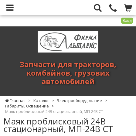
Вход
Фирма
Альтарис
-
запчасти
для
Запчасти для тракторов,
тракторов,
комбайнов, грузових
комбайнов,
автомобилей
грузових
автомобилей
Главная
>
Каталог
>
Электрооборудование
>
Габариты, Освещение
>
Маяк проблисковый 24В стационарный, МП-24В СТ
Маяк проблисковый 24В
стационарный, МП-24В СТ