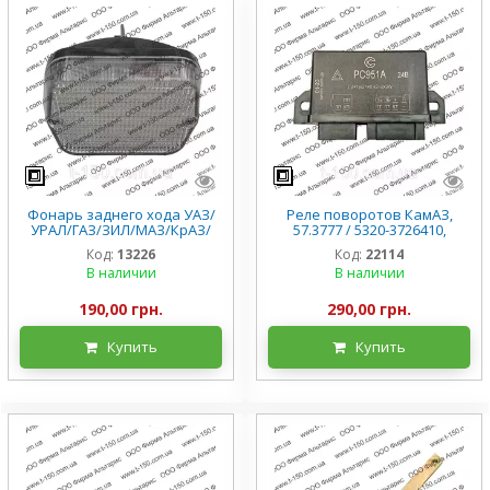
Фонарь заднего хода УАЗ/
Реле поворотов КамАЗ,
УРАЛ/ГАЗ/ЗИЛ/МАЗ/КрАЗ/
57.3777 / 5320-3726410,
КамАЗ, ФП135-3716010-Г
оригинал
Код:
13226
Код:
22114
В наличии
В наличии
190,00 грн.
290,00 грн.
Купить
Купить