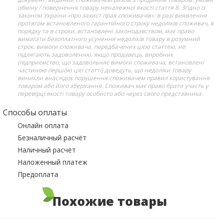
обміну / повернення товару неналежної якості стаття 8. Згідно із
законом України «про захист прав споживачів»: в разі виявлення
протягом встановленого гарантійного строку недоліків споживач, в
порядку та в строки, встановлені законодавством, має право
вимагати безоплатного усунення недоліків товару в розумний
строк. вимоги споживача, передбачених цією статтею, не
підлягають задоволенню, якщо продавець, виробник
(підприємство, що задовольняє вимоги споживача, встановлені
частиною першою цієї статті) доведуть, що недоліки товару
виникли внаслідок порушення споживачем правил користування
товаром або його зберігання. Споживач має право брати участь у
перевірці якості товару особисто або через свого представника.
Способы оплаты
Онлайн оплата
Безналичный расчёт
Наличный расчёт
Наложенный платеж
Предоплата
Похожие товары