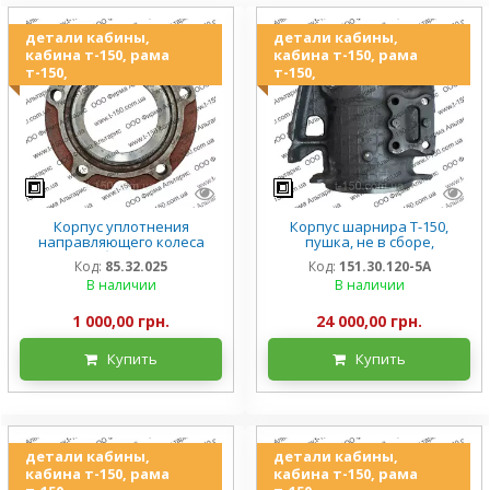
детали кабины,
детали кабины,
кабина т-150, рама
кабина т-150, рама
т-150,
т-150,
Корпус уплотнения
Корпус шарнира Т-150,
направляющего колеса
пушка, не в сборе,
Т-150, в сборе, 85.32.025
151.30.120-5А, новый
Код:
85.32.025
Код:
151.30.120-5А
В наличии
В наличии
1 000,00 грн.
24 000,00 грн.
Купить
Купить
детали кабины,
детали кабины,
кабина т-150, рама
кабина т-150, рама