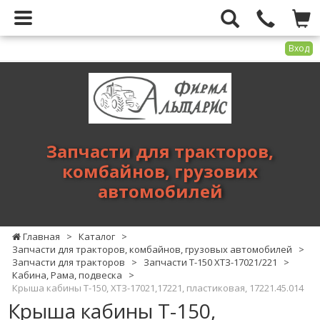
Вход
Фирма
Альтарис
-
запчасти
для
Запчасти для тракторов,
тракторов,
комбайнов, грузових
комбайнов,
автомобилей
грузових
автомобилей
Главная
>
Каталог
>
Запчасти для тракторов, комбайнов, грузовых автомобилей
>
Запчасти для тракторов
>
Запчасти Т-150 ХТЗ-17021/221
>
Кабина, Рама, подвеска
>
Крыша кабины Т-150, ХТЗ-17021,17221, пластиковая, 17221.45.014
Крыша кабины Т-150,