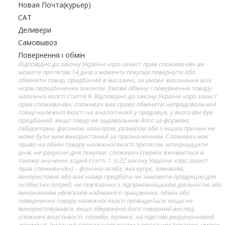
Новая Почта(курьер)
САТ
Деливери
Самовывоз
Повернення і обмін
Відповідно до закону України «про захист прав споживачів» ви
можете протягом 14 днів з моменту покупки повернути або
обміняти товар, придбаний в магазині, за умови виконання всіх
норм передбачених законом. Умови обміну / повернення товару
належної якості стаття 9. Відповідно до закону України «про захист
прав споживачів»: споживач має право обміняти непродовольчий
товар належної якості на аналогічний у продавця, у якого він був
придбаний, якщо товар не задовольнив його за формою,
габаритами, фасоном, кольором, розміром або з інших причин не
може бути ним використаний за призначенням. Споживач має
право на обмін товару належної якості протягом чотирнадцяти
днів, не рахуючи дня покупки. споживач (термін вживається в
такому значенні згідно статті 1. п.22 закону України «про захист
прав споживачів») – фізична особа, яка купує, замовляє,
використовує або має намір придбати чи замовити продукцію для
особистих потреб, не пов’язаних з підприємницькою діяльністю або
виконанням обов’язків найманого працівника. обмін або
повернення товару належної якості провадиться: якщо не
використовувався; якщо збережено його товарний вигляд,
споживчі властивості, пломби, ярлики; на підставі розрахунковий
документ, виданий споживачеві разом з проданим товаром. умови