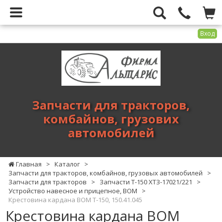
Вход
Фирма
Альтарис
-
запчасти
для
Запчасти для тракторов,
тракторов,
комбайнов, грузових
комбайнов,
автомобилей
грузових
автомобилей
Главная
>
Каталог
>
Запчасти для тракторов, комбайнов, грузовых автомобилей
>
Запчасти для тракторов
>
Запчасти Т-150 ХТЗ-17021/221
>
Устройство навесное и прицепное, ВОМ
>
Крестовина кардана ВОМ Т-150, 150.41.045
Крестовина кардана ВОМ