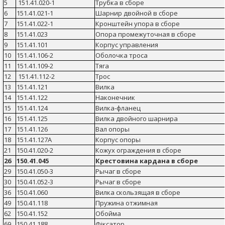
5
151.41.020-1
Трубка в сборе
6
151.41.021-1
Шарнир двойной в сборе
7
151.41.022-1
Кронштейн упора в сборе
8
151.41.023
Опора промежуточная в сборе
9
151.41.101
Корпус управления
10
151.41.106-2
Оболочка троса
11
151.41.109-2
Тяга
12
151.41.112-2
Трос
13
151.41.121
Вилка
14
151.41.122
Наконечник
15
151.41.124
Вилка-фланец
16
151.41.125
Вилка двойного шарнира
17
151.41.126
Вал опоры
18
151.41.127А
Корпус опоры
21
150.41.020-2
Кожух ограждения в сборе
26
150.41.045
Крестовина кардана в сборе
29
150.41.050-3
Рычаг в сборе
30
150.41.052-3
Рычаг в сборе
36
150.41.060
Вилка скользящая в сборе
49
150.41.118
Пружина отжимная
62
150.41.152
Обойма
69
150.41.188
Фіксатор