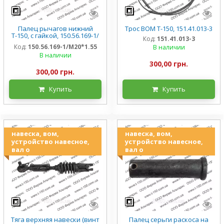
Палец рычагов нижний
Трос ВОМ Т-150, 151.41.013-3
Т-150, с гайкой, 150.56.169-1/
Код:
151.41.013-3
М20*1.55
Код:
150.56.169-1/М20*1.55
В наличии
В наличии
300,00 грн.
300,00 грн.
Купить
Купить
навеска, вом,
навеска, вом,
устройство навесное,
устройство навесное,
вал о
вал о
Тяга верхняя навески (винт
Палец серьги раскоса на