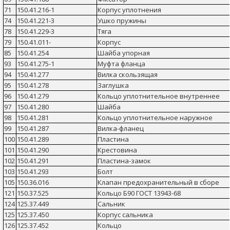
71
150.41.216-1
Корпус уплотнения
74
150.41.221-3
Ушко пружины
78
150.41.229-3
Тяга
79
150.41.011-
Корпус
85
150.41.254
Шайба упорная
93
150.41.275-1
Муфта фланца
94
150.41.277
Вилка скользящая
95
150.41.278
Заглушка
96
150.41.279
Кольцо уплотнительное внутреннее
97
150.41.280
Шайба
98
150.41.281
Кольцо уплотнительное наружное
99
150.41.287
Вилка-фланец
100
150.41.289
Пластина
101
150.41.290
Крестовина
102
150.41.291
Пластина-замок
103
150.41.293
Болт
105
150.36.016
Клапан предохранительный в сборе
121
150.37.525
Кольцо Б90 ГОСТ 13943-68
124
125.37.449
Сальник
125
125.37.450
Корпус сальника
126
125.37.452
Кольцо