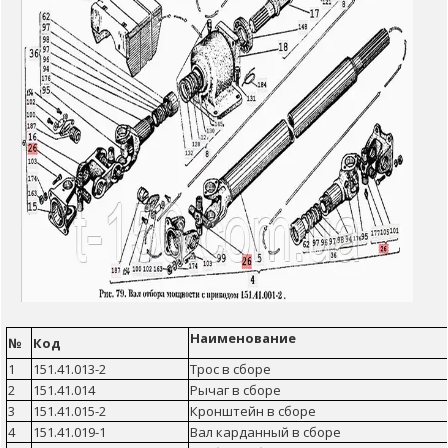
Наименование
№
Код
1
151.41.013-2
Трос в сборе
2
151.41.014
Рычаг в сборе
3
151.41.015-2
Кронштейн в сборе
4
151.41.019-1
Вал карданный в сборе