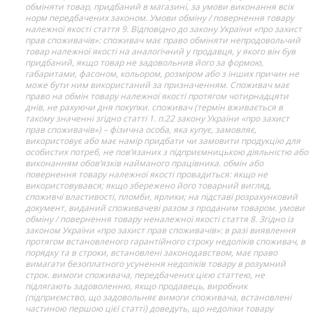
обміняти товар, придбаний в магазині, за умови виконання всіх
норм передбачених законом. Умови обміну / повернення товару
належної якості стаття 9. Відповідно до закону України «про захист
прав споживачів»: споживач має право обміняти непродовольчий
товар належної якості на аналогічний у продавця, у якого він був
придбаний, якщо товар не задовольнив його за формою,
габаритами, фасоном, кольором, розміром або з інших причин не
може бути ним використаний за призначенням. Споживач має
право на обмін товару належної якості протягом чотирнадцяти
днів, не рахуючи дня покупки. споживач (термін вживається в
такому значенні згідно статті 1. п.22 закону України «про захист
прав споживачів») – фізична особа, яка купує, замовляє,
використовує або має намір придбати чи замовити продукцію для
особистих потреб, не пов’язаних з підприємницькою діяльністю або
виконанням обов’язків найманого працівника. обмін або
повернення товару належної якості провадиться: якщо не
використовувався; якщо збережено його товарний вигляд,
споживчі властивості, пломби, ярлики; на підставі розрахунковий
документ, виданий споживачеві разом з проданим товаром. умови
обміну / повернення товару неналежної якості стаття 8. Згідно із
законом України «про захист прав споживачів»: в разі виявлення
протягом встановленого гарантійного строку недоліків споживач, в
порядку та в строки, встановлені законодавством, має право
вимагати безоплатного усунення недоліків товару в розумний
строк. вимоги споживача, передбачених цією статтею, не
підлягають задоволенню, якщо продавець, виробник
(підприємство, що задовольняє вимоги споживача, встановлені
частиною першою цієї статті) доведуть, що недоліки товару