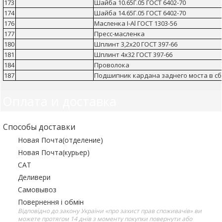
173
Шайба 10.65Г.05 ГОСТ 6402-70
174
Шайба 14.65Г.05 ГОСТ 6402-70
176
Масленка I-Аl ГОСТ 1303-56
177
Пресс-масленка
180
Шплинт 3,2х20 ГОСТ 397-66
181
Шплинт 4х32 ГОСТ 397-66
184
Проволока
187
Подшипник кардана заднего моста в с
Оплата и доставка
Способы доставки
Новая Почта(отделение)
Новая Почта(курьер)
САТ
Деливери
Самовывоз
Повернення і обмін
Відповідно до закону України «про захист прав споживачів» ви
можете протягом 14 днів з моменту покупки повернути або