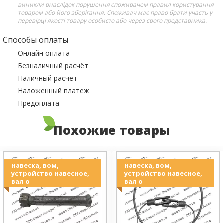
виникли внаслідок порушення споживачем правил користування
товаром або його зберігання. Споживач має право брати участь у
перевірці якості товару особисто або через свого представника.
Способы оплаты
Онлайн оплата
Безналичный расчёт
Наличный расчёт
Наложенный платеж
Предоплата
Похожие товары
навеска, вом,
навеска, вом,
устройство навесное,
устройство навесное,
вал о
вал о