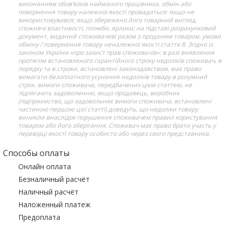
виконанням обов’язків найманого працівника. обмін або
повернення товару належної якості провадиться: якщо не
використовувався; якщо збережено його товарний вигляд,
споживчі властивості, пломби, ярлики; на підставі розрахунковий
документ, виданий споживачеві разом з проданим товаром. умови
обміну / повернення товару неналежної якості стаття 8. Згідно із
законом України «про захист прав споживачів»: в разі виявлення
протягом встановленого гарантійного строку недоліків споживач, в
порядку та в строки, встановлені законодавством, має право
вимагати безоплатного усунення недоліків товару в розумний
строк. вимоги споживача, передбачених цією статтею, не
підлягають задоволенню, якщо продавець, виробник
(підприємство, що задовольняє вимоги споживача, встановлені
частиною першою цієї статті) доведуть, що недоліки товару
виникли внаслідок порушення споживачем правил користування
товаром або його зберігання. Споживач має право брати участь у
перевірці якості товару особисто або через свого представника.
Способы оплаты
Онлайн оплата
Безналичный расчёт
Наличный расчёт
Наложенный платеж
Предоплата