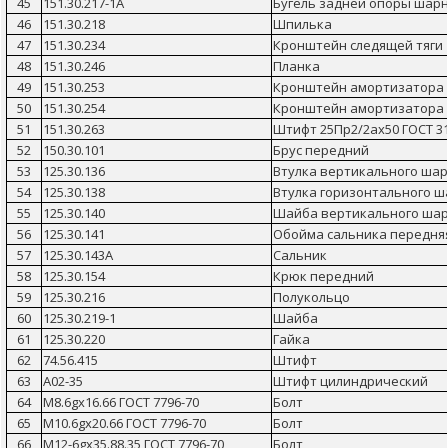
45
151.30.217-1А
Бугель задней опоры шар
46
151.30.218
Шпилька
47
151.30.234
Кронштейн следящей тяги
48
151.30.246
Планка
49
151.30.253
Кронштейн амортизатора
50
151.30.254
Кронштейн амортизатора 
51
151.30.263
Штифт 25Пр2/2ах50 ГОСТ 31
52
150.30.101
Брус передний
53
125.30.136
Втулка вертикального ша
54
125.30.138
Втулка горизонтального 
55
125.30.140
Шайба вертикального ша
56
125.30.141
Обойма сальника передня
57
125.30.143А
Сальник
58
125.30.154
Крюк передний
59
125.30.216
Полукольцо
60
125.30.219-1
Шайба
61
125.30.220
Гайка
62
74.56.415
Штифт
63
А02-35
Штифт цилиндрический
64
М8.6gх16.66 ГОСТ 7796-70
Болт
65
М10.6gх20.66 ГОСТ 7796-70
Болт
66
М12-6gх35.88.35 ГОСТ 7796-70
Болт