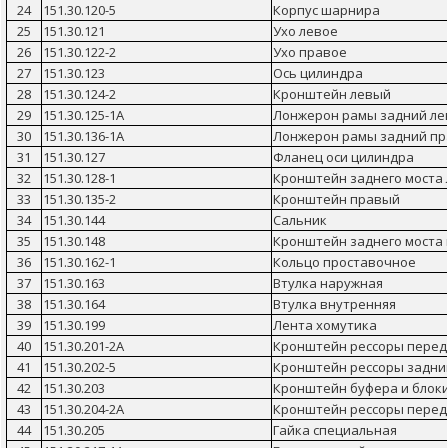
24
151.30.120-5
Корпус шарнира
25
151.30.121
Ухо левое
26
151.30.122-2
Ухо правое
27
151.30.123
Ось цилиндра
28
151.30.124-2
Кронштейн левый
29
151.30.125-1А
Лонжерон рамы задний л
30
151.30.136-1А
Лонжерон рамы задний п
31
151.30.127
Фланец оси цилиндра
32
151.30.128-1
Кронштейн заднего моста
33
151.30.135-2
Кронштейн правый
34
151.30.144
Сальник
35
151.30.148
Кронштейн заднего моста
36
151.30.162-1
Кольцо проставочное
37
151.30.163
Втулка наружная
38
151.30.164
Втулка внутренняя
39
151.30.199
Лента хомутика
40
151.30.201-2А
Кронштейн рессоры перед
41
151.30.202-5
Кронштейн рессоры задни
42
151.30.203
Кронштейн буфера и блок
43
151.30.204-2А
Кронштейн рессоры перед
44
151.30.205
Гайка специальная