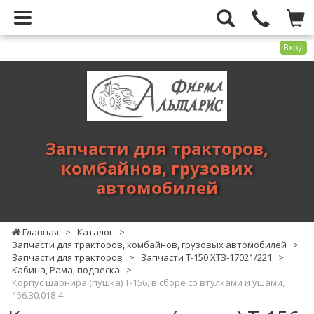
Вход
Фирма
Альтарис
-
запчасти
для
Запчасти для тракторов,
тракторов,
комбайнов, грузових
комбайнов,
автомобилей
грузових
автомобилей
Главная
>
Каталог
>
Запчасти для тракторов, комбайнов, грузовых автомобилей
>
Запчасти для тракторов
>
Запчасти Т-150 ХТЗ-17021/221
>
Кабина, Рама, подвеска
>
Корпус шарнира (пушка) Т-156, в сборе со втулками и ушами,
156.30.018-4