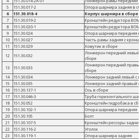
4
151.30.014-2А-01
Лонжерон рамы передний 
5
151.30.017-2
Опора шарнира задняя в с
6
151.30.018-4
Корпус шарнира в сборе
7
151.30.019-2
Кронштейн редуктора ВОМ
8
151.30.020-1
Кронштейн редуктора ВОМ
9
151.30.024
Опора шарнира передняя 
10
151.30.027
Часть рамы задняя с крон
11
151.30.029
Хомутик в сборе
Лонжерон передний левый
12
151.30.032
сборе
Лонжерон передний правы
13
151.30.033
сборе
14
151.30.034
Лонжерон задний левый с
15
151.30.035
Лонжерон задний правый 
16
151.30.137-1
Ось в сборе
17
151.30.046-3
Труба горизонтального ша
18
151.30.052
Кронштейн гидробака в с
19
151.30.102-1
Опора шарнира передняя
20
151.30.105
Болт
21
151.30.107-5
Кронштейн рессоры задни
22
151.30.116-2
Уголок
23
151.30.119-1
Опора шарнира задняя