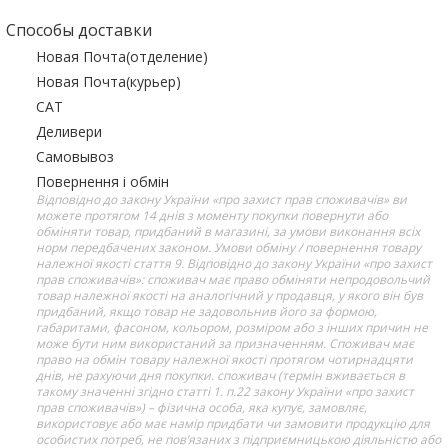
Способы доставки
Новая Почта(отделение)
Новая Почта(курьер)
САТ
Деливери
Самовывоз
Повернення і обмін
Відповідно до закону України «про захист прав споживачів» ви
можете протягом 14 днів з моменту покупки повернути або
обміняти товар, придбаний в магазині, за умови виконання всіх
норм передбачених законом. Умови обміну / повернення товару
належної якості стаття 9. Відповідно до закону України «про захист
прав споживачів»: споживач має право обміняти непродовольчий
товар належної якості на аналогічний у продавця, у якого він був
придбаний, якщо товар не задовольнив його за формою,
габаритами, фасоном, кольором, розміром або з інших причин не
може бути ним використаний за призначенням. Споживач має
право на обмін товару належної якості протягом чотирнадцяти
днів, не рахуючи дня покупки. споживач (термін вживається в
такому значенні згідно статті 1. п.22 закону України «про захист
прав споживачів») – фізична особа, яка купує, замовляє,
використовує або має намір придбати чи замовити продукцію для
особистих потреб, не пов’язаних з підприємницькою діяльністю або