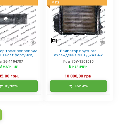
мтз,
цер топливопровода
Радиатор водяного
МТЗ Болт форсунки,
охлаждения МТЗ Д-240, 4-х
тки, 36-1104787
рядный, медная сердцевина,
д:
36-1104787
Код:
70У-1301010
метал. бачки, 70У-1301010,
В наличии
В наличии
Китай
35,00 грн.
10 000,00 грн.
Купить
Купить