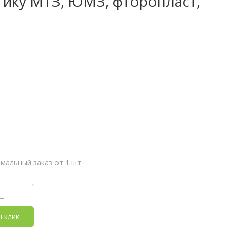
стику МТЗ, ЮМЗ, фторопласт,
мальный заказ от 1 шт
н клик