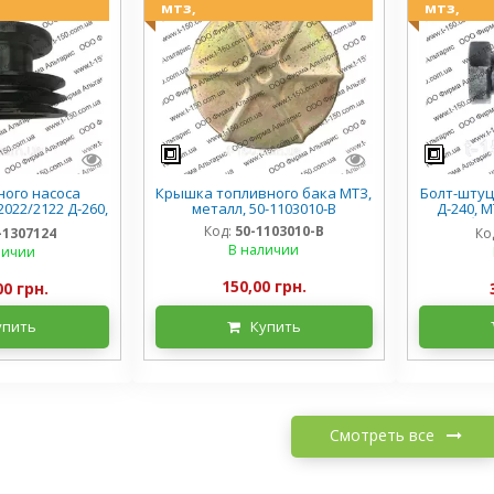
мтз,
мтз,
ого насоса
Крышка топливного бака МТЗ,
Болт-шту
022/2122 Д-260,
металл, 50-1103010-В
Д-240, 
60-1307124
обра
Код:
50-1103010-В
-1307124
Ко
В наличии
личии
150,00 грн.
00 грн.
упить
Купить
Смотреть все