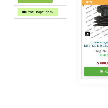
мтз,
Стать партнером
Шкив водян
МТЗ-1221/1523/2
2-х руч, 2
Код:
260
В на
5 000,
К