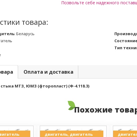
Позвольте себе надежного постав
стики товара:
дитель
:
Беларусь
Производ
гатель
Состояни
Тип техни
е
овара
Оплата и доставка
стыка МТЗ, ЮМЗ (фторопласт) (Ф-4.118.3)
Похожие това
двигатель
двигатель, двигатель
двигател