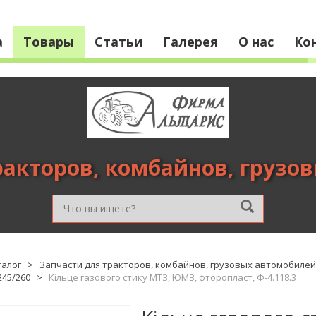
а
Товары
Статьи
Галерея
О нас
Ко
ракторов, комбайнов, грузо
талог
>
Запчасти для тракторов, комбайнов, грузовых автомобилей
245/260
>
Кільце газового стику МТЗ, ЮМЗ, фторопласт, Ф-4.118.3