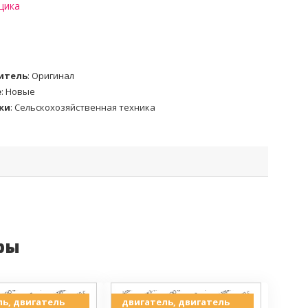
щика
итель
:
Оригинал
е
:
Новые
ки
:
Сельскохозяйственная техника
ры
ь, двигатель
двигатель, двигатель