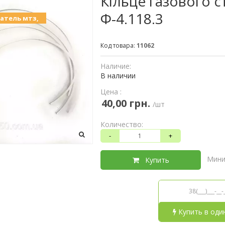
Кільце газового 
Ф-4.118.3
гатель мтз,
Код товара:
11062
Наличие:
В наличии
Цена :
40,00 грн.
/шт
Количество:
-
+
Мини
Купить
Купить в оди