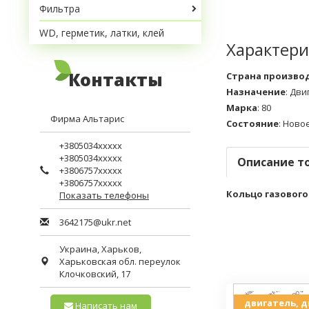
Фильтра
WD, герметик, латки, клей
Характери
Контакты
Страна произво
Назначение
:
Дви
Марка
:
80
Фирма Альтарис
Состояние
:
Ново
+3805034xxxxx
+3805034xxxxx
Описание т
+3806757xxxxx
+3806757xxxxx
Кольцо газового 
Показать телефоны
3642175@ukr.net
Украина,
Харьков
,
Харьковская обл.
переулок
Клочковский, 17
двигатель, 
Написать нам