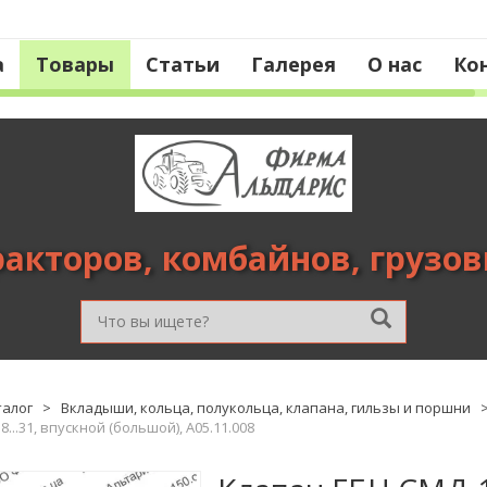
а
Товары
Статьи
Галерея
О нас
Ко
ракторов, комбайнов, грузо
талог
>
Вкладыши, кольца, полукольца, клапана, гильзы и поршни
...31, впускной (большой), А05.11.008