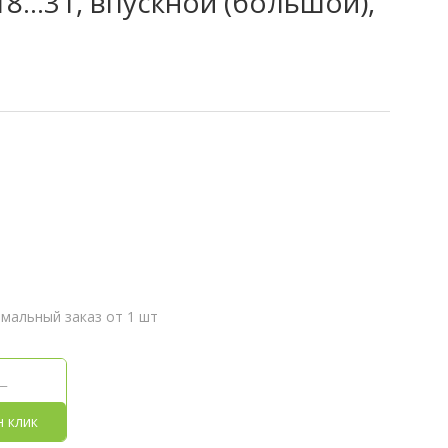
...31, впускной (большой),
мальный заказ от 1 шт
н клик