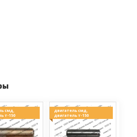
ры
ь смд,
двигатель смд,
ь т-150
двигатель т-150