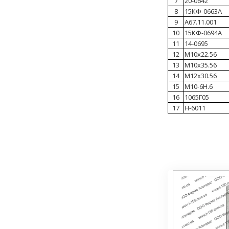
7
20-0642
8
15КФ-0663А
9
А67.11.001
10
15КФ-0694А
11
14-0695
12
М10х22.56
13
М10х35.56
14
М12х30.56
15
М10-6Н.6
16
1065Г05
17
Н-6011