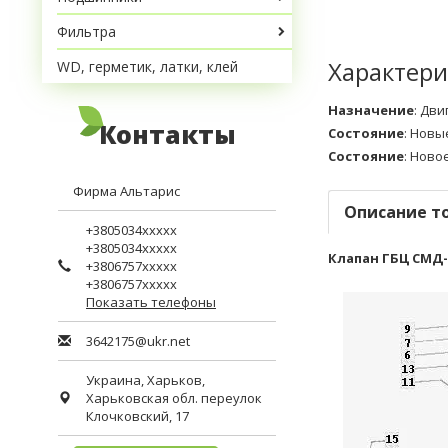
Фильтра
Характери
WD, герметик, латки, клей
Назначение
:
Дви
Контакты
Состояние
:
Новы
Состояние
:
Ново
Фирма Альтарис
Описание т
+3805034xxxxx
+3805034xxxxx
Клапан ГБЦ СМД-1
+3806757xxxxx
+3806757xxxxx
Показать телефоны
3642175@ukr.net
Украина,
Харьков
,
Харьковская обл.
переулок
Клочковский, 17