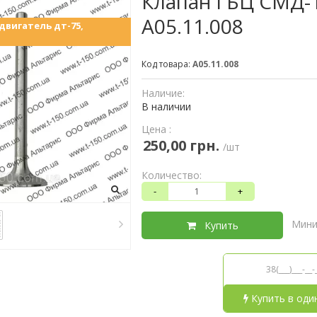
Клапан ГБЦ СМД-18
А05.11.008
двигатель дт-75,
Код товара:
А05.11.008
Наличие:
В наличии
Цена :
250,00 грн.
/шт
Количество:
-
+
Мини
Купить
Купить в оди