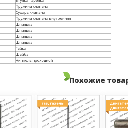
Втулка тарелка
Пружина клапана
Сухарь клапана
Пружина клапана внутренняя
Шпилька
Шпилька
Шпилька
Шпилька
Гайка
Шайба
Ниппель проходной
Похожие това
газ, газель
двигател
двигател