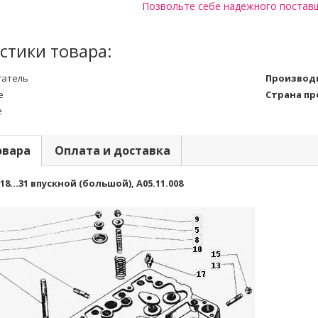
Позвольте себе надежного постав
стики товара:
гатель
Производ
е
Страна п
е
овара
Оплата и доставка
8...31 впускной (большой), А05.11.008