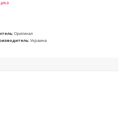
щика
итель
:
Оригинал
роизводитель
:
Украина