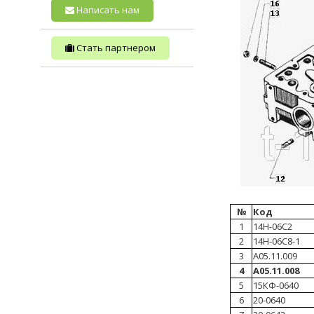
Написать нам
Стать партнером
№
Код
1
14Н-06С2
2
14Н-06С8-1
3
А05.11.009
4
А05.11.008
5
15КФ-0640
6
20-0640