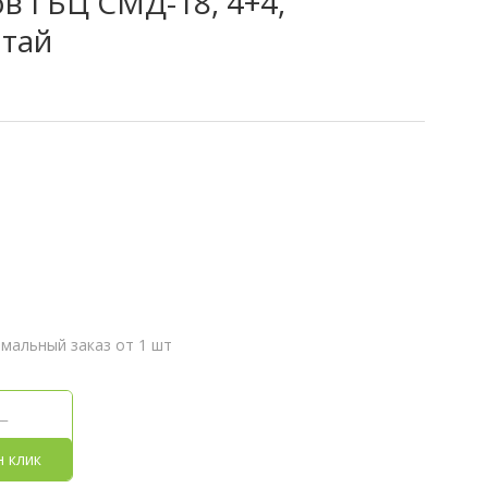
в ГБЦ СМД-18, 4+4,
итай
мальный заказ от 1 шт
н клик