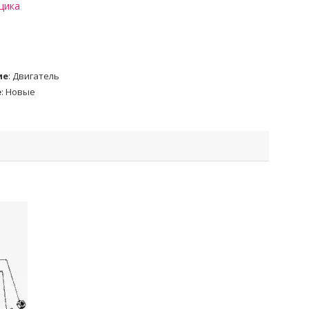
щика
ие
:
Двигатель
е
:
Новые