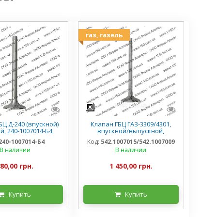
газ, газель
БЦ Д-240 (впускной)
Клапан ГБЦ ГАЗ-3309/4301,
, 240-1007014-Б4,
впускной/выпускной,
Китай
542.1007015/542.1007009
240-1007014-Б4
Код:
542.1007015/542.1007009
В наличии
В наличии
80,00 грн.
1 450,00 грн.
Купить
Купить