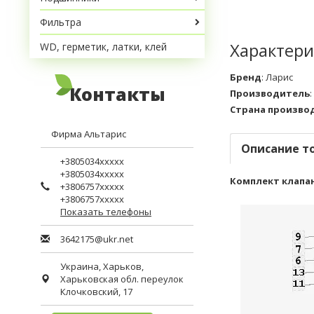
Фильтра
Характери
WD, герметик, латки, клей
Бренд
:
Ларис
Контакты
Производитель
:
Страна произво
Фирма Альтарис
Описание т
+3805034xxxxx
+3805034xxxxx
Комплект клапано
+3806757xxxxx
+3806757xxxxx
Показать телефоны
3642175@ukr.net
Украина,
Харьков
,
Харьковская обл.
переулок
Клочковский, 17