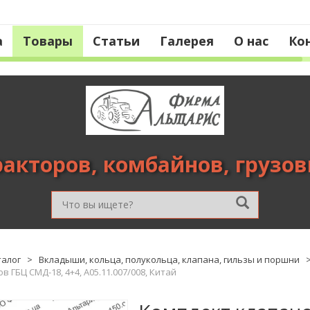
а
Товары
Статьи
Галерея
О нас
Ко
ракторов, комбайнов, грузо
талог
>
Вкладыши, кольца, полукольца, клапана, гильзы и поршни
 ГБЦ СМД-18, 4+4, А05.11.007/008, Китай