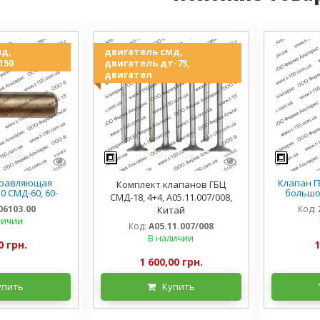
мд,
двигатель смд,
150
двигатель дт-75,
двигател
правляющая
Клапан Г
Комплект клапанов ГБЦ
0 СМД-60, 60-
большой
СМД-18, 4+4, А05.11.007/008,
3.00
06103.00
Код:
Китай
личии
Код:
А05.11.007/008
В наличии
0 грн.
1
1 600,00 грн.
упить
Купить