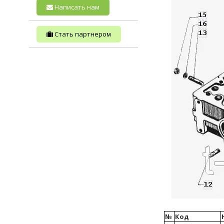
Написать нам
Стать партнером
№
Код