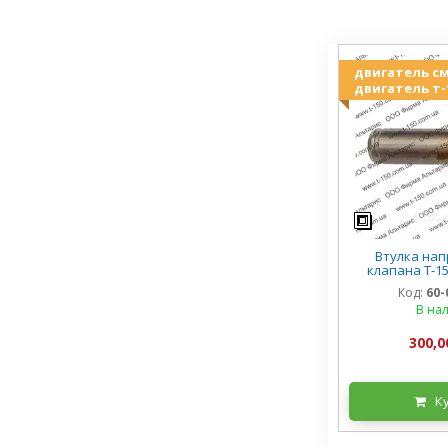
двигатель с
двигатель т-
Втулка на
клапана Т-15
0610
Код:
60-
В на
300,0
К