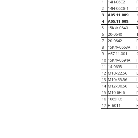
1
14Н-06С2
2
14Н-06С8-1
3
А05.11.009
4
А05.11.008
5
15КФ-0640
6
20-0640
7
20-0642
8
15КФ-0663А
9
А67.11.001
10
15КФ-0694А
11
14-0695
12
М10х22.56
13
М10х35.56
14
М12х30.56
15
М10-6Н.6
16
1065Г05
17
Н-6011