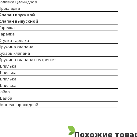
Головка цилиндров
Прокладка
Клапан впускной
Клапан выпускной
Тарелка
Тарелка
Втулка тарелка
Пружина клапана
Сухарь клапана
Пружина клапана внутренняя
Шпилька
Шпилька
Шпилька
Шпилька
Гайка
Шайба
Ниппель проходной
Похожие това