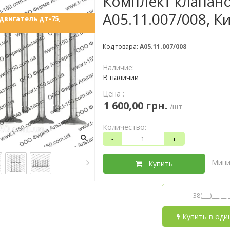
Комплект клапано
А05.11.007/008, К
двигатель дт-75,
Код товара:
А05.11.007/008
Наличие:
В наличии
Цена :
1 600,00 грн.
/шт
Количество:
-
+
Мини
Купить
Купить в оди