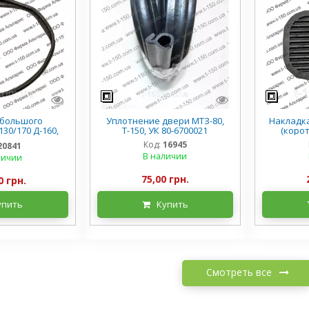
большого
Уплотнение двери МТЗ-80,
Накладк
30/170 Д-160,
Т-150, УК 80-6700021
(корот
0-3372
Код:
16945
20841
В наличии
личии
75,00 грн.
0 грн.
упить
Купить
Смотреть все