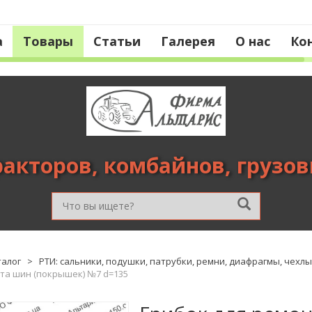
а
Товары
Статьи
Галерея
О нас
Ко
ракторов, комбайнов, грузо
талог
>
РТИ: сальники, подушки, патрубки, ремни, диафрагмы, чехлы 
та шин (покрышек) №7 d=135