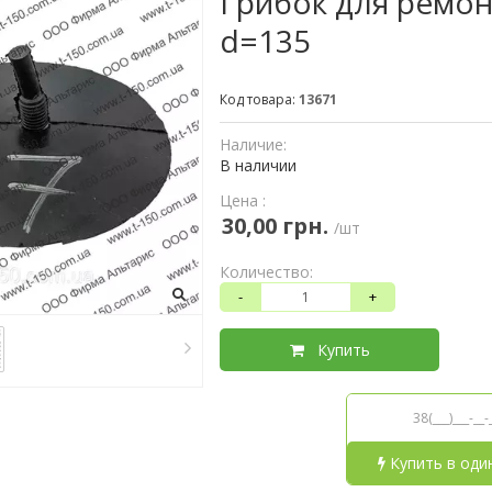
Грибок для ремо
d=135
Код товара:
13671
Наличие:
В наличии
Цена :
30,00 грн.
/шт
Количество:
-
+
Купить
Купить в оди