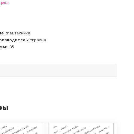
щика
ие
:
спецтехника
роизводитель
:
Украина
 мм
:
135
ры