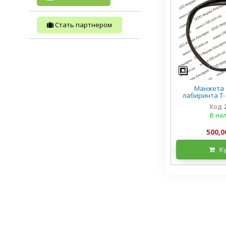
Стать партнером
Манжета 
лабиринта Т-1
700-4
Код:
В на
500,0
К