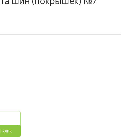
нта шин (покрышек) №7
н клик