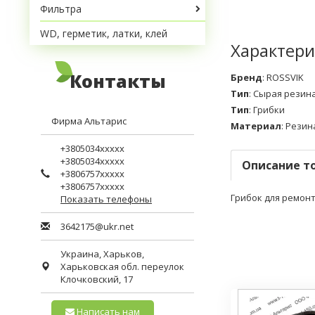
Фильтра
WD, герметик, латки, клей
Характери
Контакты
Бренд
:
ROSSVIK
Тип
:
Сырая резин
Тип
:
Грибки
Фирма Альтарис
Материал
:
Резин
+3805034xxxxx
+3805034xxxxx
Описание т
+3806757xxxxx
+3806757xxxxx
Грибок для ремон
Показать телефоны
3642175@ukr.net
Украина,
Харьков
,
Харьковская обл.
переулок
Клочковский, 17
Написать нам