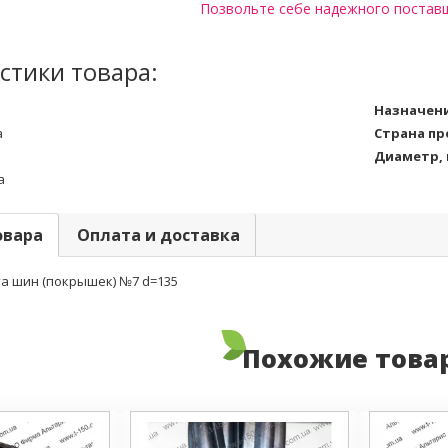
Позвольте себе надежного постав
стики товара:
Назначен
а
Страна п
Диаметр,
а
овара
Оплата и доставка
та шин (покрышек) №7 d=135
Похожие това