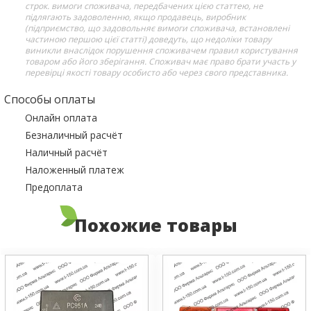
строк. вимоги споживача, передбачених цією статтею, не
підлягають задоволенню, якщо продавець, виробник
(підприємство, що задовольняє вимоги споживача, встановлені
частиною першою цієї статті) доведуть, що недоліки товару
виникли внаслідок порушення споживачем правил користування
товаром або його зберігання. Споживач має право брати участь у
перевірці якості товару особисто або через свого представника.
Способы оплаты
Онлайн оплата
Безналичный расчёт
Наличный расчёт
Наложенный платеж
Предоплата
Похожие товары