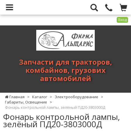
Вход
Фирма
Альтарис
-
запчасти
для
Запчасти для тракторов,
тракторов,
комбайнов, грузових
комбайнов,
автомобилей
грузових
автомобилей
Главная
>
Каталог
>
Электрооборудование
>
Габариты, Освещение
>
Фонарь контрольной лампы, зелёный ПД20-3803000Д
Фонарь контрольной лампы,
зелёный ПД20-3803000Д