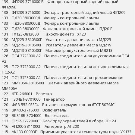
139 ФП209-3716000-Б Фонарь тракторный задний правый
ФП209Б
138 ФП209-3716000 Фонарь тракторный задний левый ФП209
133 ПД20-3803000Д Фонарь контрольной лампы
133 ПД20-3803000Д Фонарь контрольной лампы
132 ПД20-3803000Е Фонарь контрольной лампы ПД20-Е
131 ТХ123-3813000Г Тахоспидометр ТХ123
130 МД225-3810500Г Указатель давления масла МД225
129 МД219-3810500Г Указатель давления масла МД219
128 МД213-3810500Г Манометр двухстрелочный МД213
126 ПС4-3723000-А2 Панель соединительная двухклеммная ПС4-
А2
125 ПС2-3723000-А2 Панель соединительная четырехклеммная
ПС2-А2
124 ПС1-3723000-А2 Панель соединительная трехклеммовая
123 ММ106А-3810500Г Датчик аварийного давления масла
ММ106А
122 6ТБ-266001 Розетка
121 Г304Б1-3701000 Генератор
120 ФЯЗ-552.033Г4 Батарея аккумуляторная 6ТСТ-50ЭМС
119 ВК403-3716000 Включатель
118 ВК318Б-3704000 Включатель
117 ПР12-3722000Е Блок предохранителей в сборе ПР12-Е
116 АП200-3811000Г Амперметр АП200
115 УК133-0000ВГ Приемник указателя температуры воды УК133