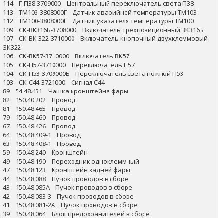
114 Г-П38-3709000 Центральный переключатель света П38
113 ТМ103-3808000Г Датчик аварийной температуры ТМ103
112 ТМ100-3808000Г Датчик указателя температуры ТМ100
109 СК-ВК316Б-3708000 Включатель трехпозиционный ВК316Б
107 СК-ВК-322-3710000 Включатель кнопочный двухклеммовый
ЗК322
106 СК-ВК57-3710000 Включатель ВК57
105 СК-П57-3710000 Переключатель П57
104 СК-П53-3709000Б Переключатель света ножной П53
103 СК-С44-3721000 Сигнал С44
89 54.48.431 Чашка кронштейна фары
82 150.40.202 Провод
81 150.48.465 Провод
79 150.48.460 Провод
67 150.48.426 Провод
64 150.48.409-1 Провод
63 150.48.408-1 Провод
59 150.48.240 Кронштейн
49 150.48.190 Переходник одноклеммный
47 150.48.123 Кронштейн задней фары
44 150.48.088 Пучок проводов в сборе
43 150.48.085А Пучок проводов в сборе
42 150.48.083-3 Пучок проводов в сборе
41 150.48.081-2А Пучок проводов в сборе
39 150.48.064 Блок предохранителей в сборе