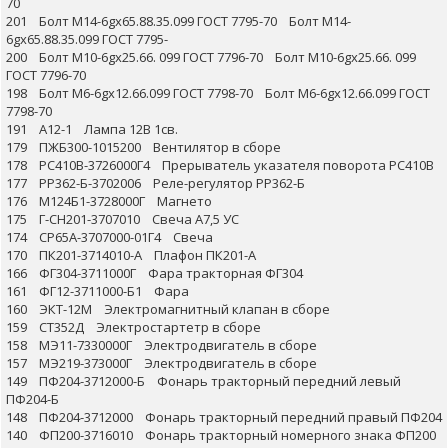
70
201 Болт М14-6gх65.88.35.099 ГОСТ 7795-70 Болт М14-
6gх65.88.35.099 ГОСТ 7795-
200 Болт М10-6gх25.66. 099 ГОСТ 7796-70 Болт М10-6gх25.66. 099
ГОСТ 7796-70
198 Болт М6-6gх12.66.099 ГОСТ 7798-70 Болт М6-6gх12.66.099 ГОСТ
7798-70
191 А12-1 Лампа 12В 1св.
179 ПЖБ300-1015200 Вентилятор в сборе
178 РС410В-3726000Г4 Прерыватель указателя поворота РС410В
177 РР362-Б-3702006 Реле-регулятор РР362-Б
176 М124Б1-3728000Г Магнето
175 Г-СН201-3707010 Свеча А7,5 УС
174 СР65А-3707000-01Г4 Свеча
170 ПК201-3714010-А Плафон ПК201-А
166 ФГ304-3711000Г Фара тракторная ФГ304
161 ФГ12-3711000-Б1 Фара
160 ЭКТ-12М Электромагнитный клапан в сборе
159 СТ352Д Электростартетр в сборе
158 МЭ11-7330000Г Электродвигатель в сборе
157 МЭ219-373000Г Электродвигатель в сборе
149 ПФ204-3712000-Б Фонарь тракторный передний левый
ПФ204-Б
148 ПФ204-3712000 Фонарь тракторный передний правый ПФ204
140 ФП200-3716010 Фонарь тракторный номерного знака ФП200