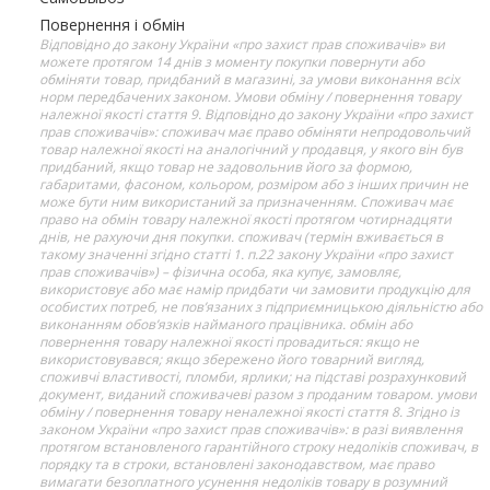
Повернення і обмін
Відповідно до закону України «про захист прав споживачів» ви
можете протягом 14 днів з моменту покупки повернути або
обміняти товар, придбаний в магазині, за умови виконання всіх
норм передбачених законом. Умови обміну / повернення товару
належної якості стаття 9. Відповідно до закону України «про захист
прав споживачів»: споживач має право обміняти непродовольчий
товар належної якості на аналогічний у продавця, у якого він був
придбаний, якщо товар не задовольнив його за формою,
габаритами, фасоном, кольором, розміром або з інших причин не
може бути ним використаний за призначенням. Споживач має
право на обмін товару належної якості протягом чотирнадцяти
днів, не рахуючи дня покупки. споживач (термін вживається в
такому значенні згідно статті 1. п.22 закону України «про захист
прав споживачів») – фізична особа, яка купує, замовляє,
використовує або має намір придбати чи замовити продукцію для
особистих потреб, не пов’язаних з підприємницькою діяльністю або
виконанням обов’язків найманого працівника. обмін або
повернення товару належної якості провадиться: якщо не
використовувався; якщо збережено його товарний вигляд,
споживчі властивості, пломби, ярлики; на підставі розрахунковий
документ, виданий споживачеві разом з проданим товаром. умови
обміну / повернення товару неналежної якості стаття 8. Згідно із
законом України «про захист прав споживачів»: в разі виявлення
протягом встановленого гарантійного строку недоліків споживач, в
порядку та в строки, встановлені законодавством, має право
вимагати безоплатного усунення недоліків товару в розумний