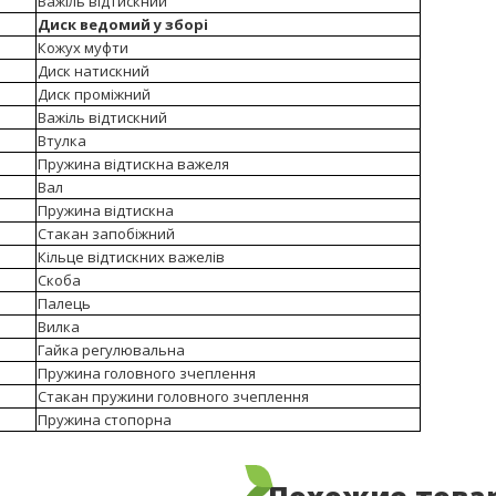
Важіль відтискний
Диск ведомий у зборі
Кожух муфти
Диск натискний
Диск проміжний
Важіль відтискний
Втулка
Пружина відтискна важеля
Вал
Пружина відтискна
Стакан запобіжний
Кільце відтискних важелів
Скоба
Палець
Вилка
Гайка регулювальна
Пружина головного зчеплення
Стакан пружини головного зчеплення
Пружина стопорна
Похожие това