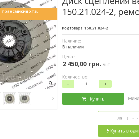
Диск сцепления в
150.21.024-2, рем
, трансмисия хтз,
Код товара:
150.21.024-2
Наличие:
В наличии
Цена :
2 450,00 грн.
/шт
Количество:
-
+
Мини
Купить
Купить в оди