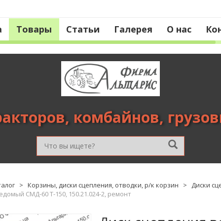
а
Товары
Статьи
Галерея
О нас
Ко
ракторов, комбайнов, грузо
талог
>
Корзины, диски сцепления, отводки, р/к корзин
>
Диски сц
домый СМД-60 Т-150, 150.21.024-2, ремонт