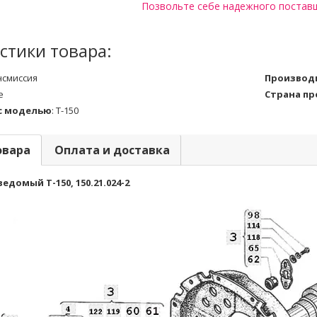
Позвольте себе надежного постав
стики товара:
нсмиссия
Производ
е
Страна п
с моделью
:
Т-150
овара
Оплата и доставка
едомый Т-150, 150.21.024-2