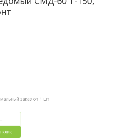
едомый СМД-60 Т-150,
онт
мальный заказ от 1 шт
н клик