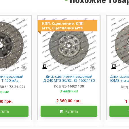
КПП, Сцепление, КПП
мтз, Сцепление мтз
ния ведомый
Диск сцепления ведомый
Диск сцеп
 Т-150 мАз,
Д-240 МТЗ 80/82, 85-16021130
ЮМЗ, на ш
1 / 172.21.024
Код:
85-16021130
30 / 172.21.024
Код:
В наличии
личии
2 360,00 грн.
00 грн.
1 
упить
Купить