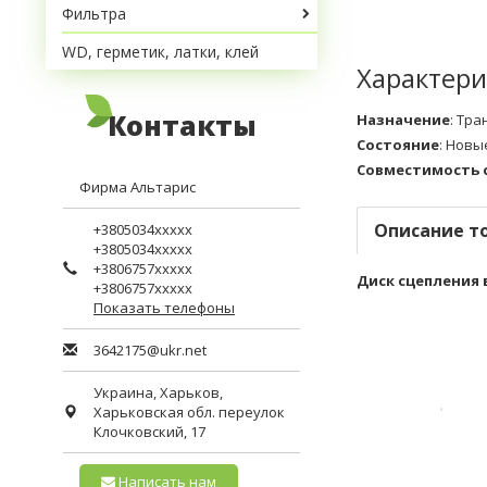
Фильтра
WD, герметик, латки, клей
Характери
Контакты
Назначение
:
Тра
Состояние
:
Новы
Совместимость 
Фирма Альтарис
Описание т
+3805034xxxxx
+3805034xxxxx
+3806757xxxxx
Диск сцепления в
+3806757xxxxx
Показать телефоны
3642175@ukr.net
Украина,
Харьков
,
Харьковская обл.
переулок
Клочковский, 17
Написать нам