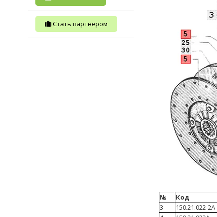
Стать партнером
№
Код
3
150.21.022-2А