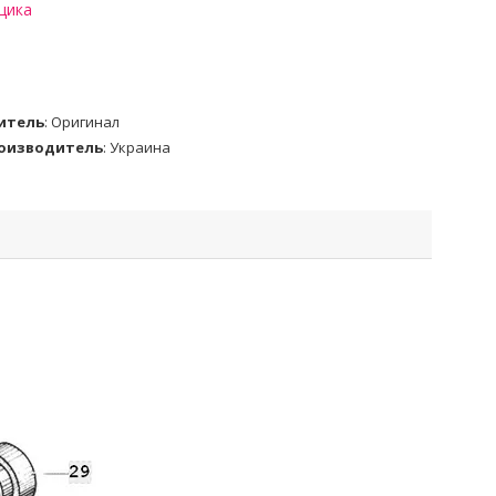
щика
итель
:
Оригинал
роизводитель
:
Украина