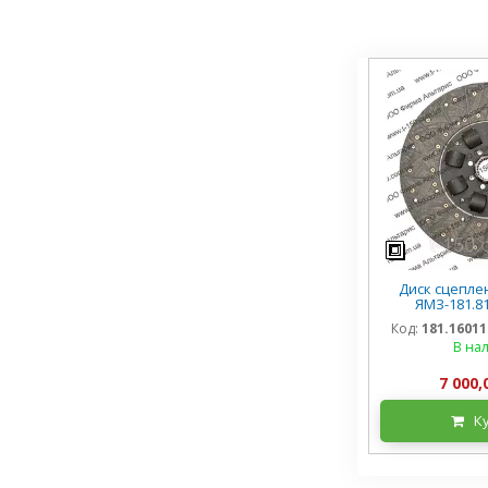
Диск сцепле
ЯМЗ-181.81
181.1601130-8
Код:
181.16011
В на
7 000,
К