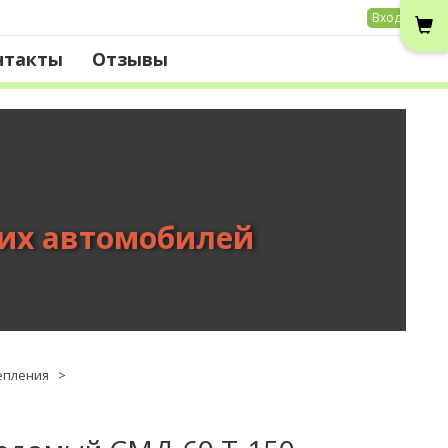
Вход
нтакты
Отзывы
вих автомобилей
епления
>