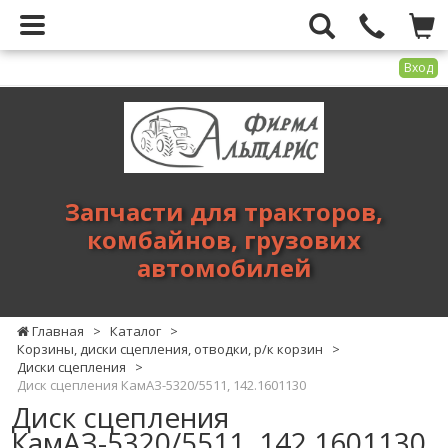
Вход
Фирма
Альтарис
-
запчасти
для
Запчасти для тракторов,
тракторов,
комбайнов, грузових
комбайнов,
автомобилей
грузових
автомобилей
Главная
>
Каталог
>
Корзины, диски сцепления, отводки, р/к корзин
>
Диски сцепления
>
Диск сцепления КамАЗ-5320/5511, 142.1601130
Диск сцепления
КамАЗ-5320/5511, 142.1601130