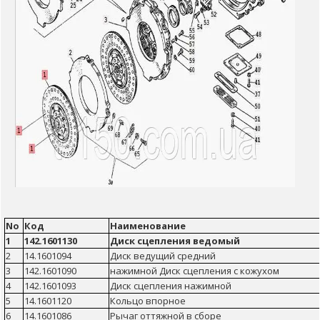
No
Код
Наименование
1
142.1601130
Диск сцепления ведомый
2
14.1601094
Диск ведущий средний
3
142.1601090
нажимной Диск сцепления с кожухом
4
142.1601093
Диск сцепления нажимной
5
14.1601120
Кольцо впорное
6
14.1601086
Рычаг оттяжной в сборе