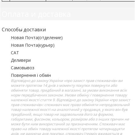
Оплата и доставка
Способы доставки
Новая Почта(отделение)
Новая Почта(курьер)
САТ
Деливери
Самовывоз
Повернення і обмін
Відповідно до закону України «про захист прав споживачів» ви
можете протягом 14 днів з моменту покупки повернути або
обміняти товар, придбаний в магазині, за умови виконання всіх
норм передбачених законом. Умови обміну / повернення товару
належної якості стаття 9. Відповідно до закону України «про захист
прав споживачів»: споживач має право обміняти непродовольчий
товар належної якості на аналогічний у продавця, у якого він був
придбаний, якщо товар не задовольнив його за формою,
габаритами, фасоном, кольором, розміром або з інших причин не
може бути ним використаний за призначенням. Споживач має
право на обмін товару належної якості протягом чотирнадцяти
днів, не рахуючи дня покупки. споживач (термін вживається в