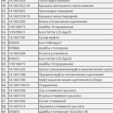
48
14.1601026
Прокладка кришки
49
14.1601022-30
Крышка смотрового люка нижняя
50
14.1601025
Прокладка передняя
51
14.1601018-10
Крышка люка передняя
52
14.1601203
Вилка отключения сцепления
53
1/05168/73
Шайба 10 пружинная
54
1/59709/21
Болт М10х1,25-6дх35
55
14.1601187
Сухар муфти
56
870010
Болт М8-6дх27
57
870866
Шайба стопорная
58
14.1601284
Втулка установча
59
870012
Болт М10х1,25-6дх30
60
1/05168/73
Шайба 10 пружинная
61
14.1601230
Шланг смазывания муфты выключения сцепл
62
14.1601188
Пружина муфты отключение сцепления
63
14.1601180
Муфта выключения сцепления в сборе
64
14.1601196-01
Подшипник
65
14.1601306
Ось отжимного рычага
66
14.1601310
Втулка отжимного рычага
67
14.1601300
Рычаг отжимной
68
14.1601314
Пружина отжимного рычага
69
870870
Шайба стопорная 10,5х26х1,95