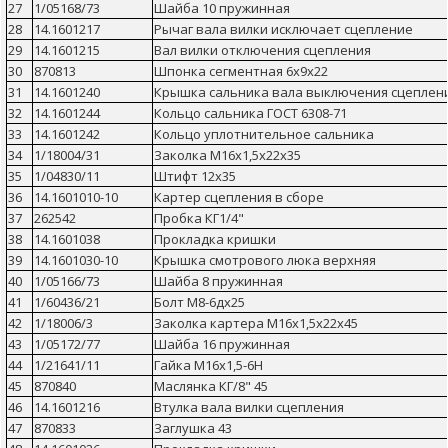
27
1/05168/73
Шайба 10 пружинная
28
14.1601217
Рычаг вала вилки исключает сцепление
29
14.1601215
Вал вилки отключения сцепления
30
870813
Шпонка сегментная 6х9х22
31
14.1601240
Крышка сальника вала выключения сцеплен
32
14.1601244
Кольцо сальника ГОСТ 6308-71
33
14.1601242
Кольцо уплотнительное сальника
34
1/18004/31
Заколка М16х1,5х22х35
35
1/04830/11
Штифт 12х35
36
14.1601010-10
Картер сцепления в сборе
37
262542
Пробка КГ1/4"
38
14.1601038
Прокладка кришки
39
14.1601030-10
Крышка смотрового люка верхняя
40
1/05166/73
Шайба 8 пружинная
41
1/60436/21
Болт М8-6дх25
42
1/18006/3
Заколка картера М16х1,5х22х45
43
1/05172/77
Шайба 16 пружинная
44
1/21641/11
Гайка М16х1,5-6Н
45
870840
Маслянка КГ/8" 45
46
14.1601216
Втулка вала вилки сцепления
47
870833
Заглушка 43