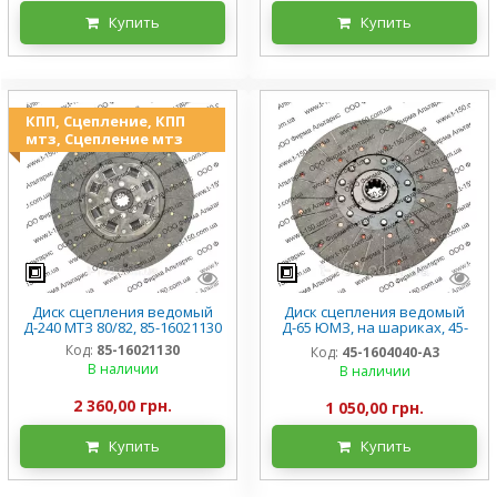
Купить
Купить
КПП, Сцепление, КПП
мтз, Сцепление мтз
Диск сцепления ведомый
Диск сцепления ведомый
Д-240 МТЗ 80/82, 85-16021130
Д-65 ЮМЗ, на шариках, 45-
1604040-А3, Китай
Код:
85-16021130
Код:
45-1604040-А3
В наличии
В наличии
2 360,00 грн.
1 050,00 грн.
Купить
Купить