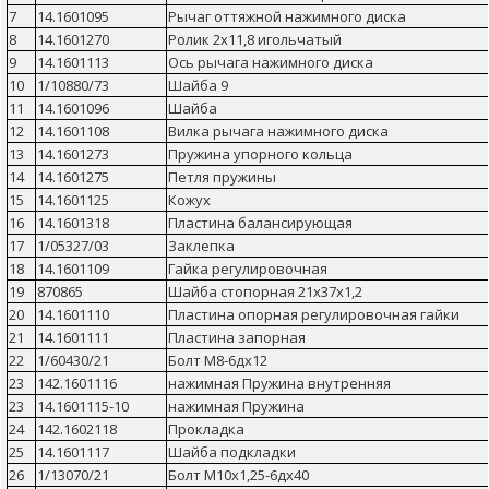
7
14.1601095
Рычаг оттяжной нажимного диска
8
14.1601270
Ролик 2х11,8 игольчатый
9
14.1601113
Ось рычага нажимного диска
10
1/10880/73
Шайба 9
11
14.1601096
Шайба
12
14.1601108
Вилка рычага нажимного диска
13
14.1601273
Пружина упорного кольца
14
14.1601275
Петля пружины
15
14.1601125
Кожух
16
14.1601318
Пластина балансирующая
17
1/05327/03
Заклепка
18
14.1601109
Гайка регулировочная
19
870865
Шайба стопорная 21х37х1,2
20
14.1601110
Пластина опорная регулировочная гайки
21
14.1601111
Пластина запорная
22
1/60430/21
Болт М8-6дх12
23
142.1601116
нажимная Пружина внутренняя
23
14.1601115-10
нажимная Пружина
24
142.1602118
Прокладка
25
14.1601117
Шайба подкладки
26
1/13070/21
Болт М10х1,25-6дх40