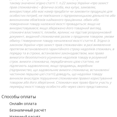
такому значенні згідно статті 1. п.22 закону України «про захист
прав споживачів») – фізична особа, яка купує, замовляє,
використовує або має намір придбати чи замовити продукцію для
особистих потреб, не пов’язаних з підприємницькою діяльністю або
виконанням обов’язків найманого працівника. обмін або
повернення товару належної якості провадиться: якщо не
використовувався; якщо збережено його товарний вигляд,
споживчі властивості, пломби, ярлики; на підставі розрахунковий
документ, виданий споживачеві разом з проданим товаром. умови
обміну / повернення товару неналежної якості стаття 8. Згідно із
законом України «про захист прав споживачів»: в разі виявлення
протягом встановленого гарантійного строку недоліків споживач, в
порядку та в строки, встановлені законодавством, має право
вимагати безоплатного усунення недоліків товару в розумний
строк. вимоги споживача, передбачених цією статтею, не
підлягають задоволенню, якщо продавець, виробник
(підприємство, що задовольняє вимоги споживача, встановлені
частиною першою цієї статті) доведуть, що недоліки товару
виникли внаслідок порушення споживачем правил користування
товаром або його зберігання. Споживач має право брати участь у
перевірці якості товару особисто або через свого представника.
Способы оплаты
Онлайн оплата
Безналичный расчёт
Наличный расчёт