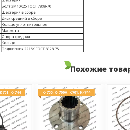
Болт 3М10Х25 ГОСТ 7808-70
Шестерня в сборе
Диск средний в сборе
Кольцо уплотнительное
Манжета
Опора средняя
Кольцо
Подшипник 2216К ГОСТ 8328-75
Похожие това
 К701, К-744
К-700, К-700А, К701, К-744