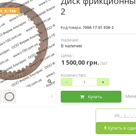
Диск фрикционный 
2
1, К-744
Код товара:
700А.17.01.038-2
Наличие:
В наличии
Цена :
1 500,00 грн.
/шт
Количество:
-
+
Мини
Купить
Купить в оди