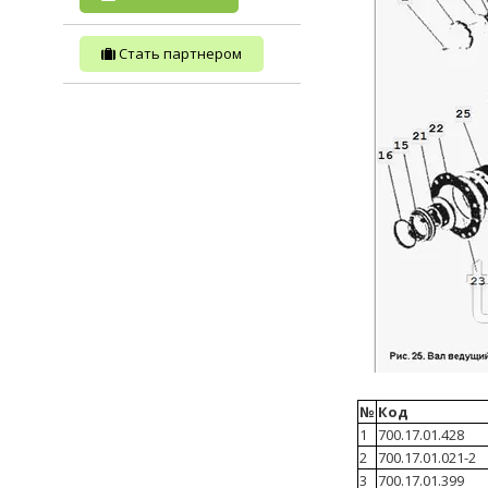
Стать партнером
№
Код
1
700.17.01.428
2
700.17.01.021-2
3
700.17.01.399