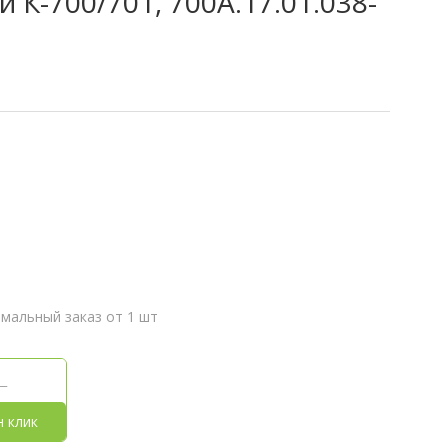
К-700/701, 700А.17.01.038-
мальный заказ от 1 шт
н клик