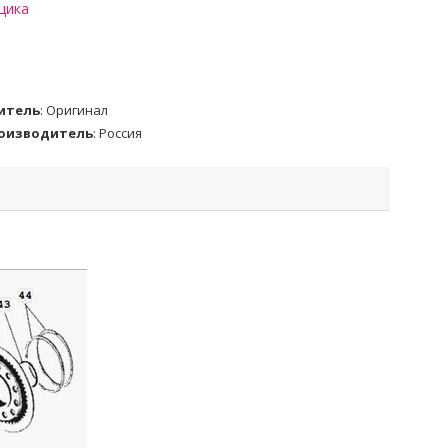
щика
итель
:
Оригинал
роизводитель
:
Россия