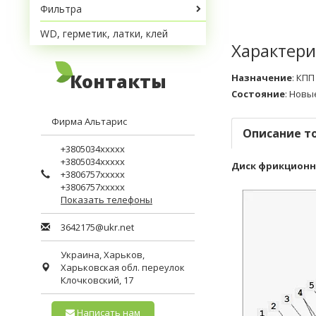
Фильтра
WD, герметик, латки, клей
Характери
Контакты
Назначение
:
КПП
Состояние
:
Новы
Фирма Альтарис
Описание т
+3805034xxxxx
+3805034xxxxx
Диск фрикционный
+3806757xxxxx
+3806757xxxxx
Показать телефоны
3642175@ukr.net
Украина,
Харьков
,
Харьковская обл.
переулок
Клочковский, 17
Написать нам