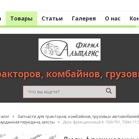
а
Товары
Статьи
Галерея
О нас
Ко
ракторов, комбайнов, грузо
талог
>
Запчасти для тракторов, комбайнов, грузовых автомобилей
карданная передача, мосты
>
Диск фрикционный К-700/701, 700А.17.0