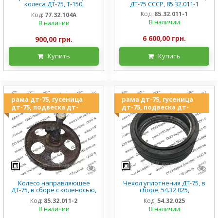
колеса ДТ-75, Т-150,
ДТ-75 СССР, 85.32.011-1
чугунная, 77.32.104А
Код:
85.32.011-1
Код:
77.32.104А
В наличии
В наличии
6 600,00 грн.
900,00 грн.
Купить
Купить
рама дт-75, гусеница
рама дт-75, гусеница
дт-75, подвеска дт-
дт-75, подвеска дт-
Колесо направляющее
Чехол уплотнения ДТ-75, в
ДТ-75, в сборе с коленосью,
сборе, 54.32.025,
85.32.011-2
гофрированный
Код:
85.32.011-2
Код:
54.32.025
В наличии
В наличии