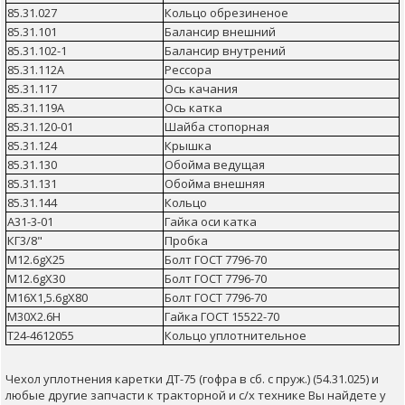
85.31.027
Кольцо обрезиненое
85.31.101
Балансир внешний
85.31.102-1
Балансир внутрений
85.31.112А
Рессора
85.31.117
Ось качания
85.31.119А
Ось катка
85.31.120-01
Шайба стопорная
85.31.124
Крышка
85.31.130
Обойма ведущая
85.31.131
Обойма внешняя
85.31.144
Кольцо
А31-3-01
Гайка оси катка
КГ3/8"
Пробка
М12.6gХ25
Болт ГОСТ 7796-70
М12.6gХ30
Болт ГОСТ 7796-70
М16Х1,5.6gХ80
Болт ГОСТ 7796-70
М30Х2.6Н
Гайка ГОСТ 15522-70
Т24-4612055
Кольцо уплотнительное
Чехол уплотнения каретки ДТ-75 (гофра в сб. с пруж.) (54.31.025) и
любые другие запчасти к тракторной и с/х технике Вы найдете у