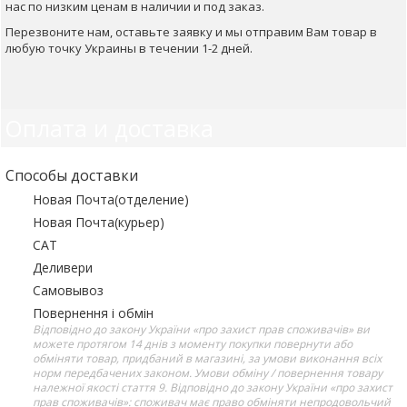
нас по низким ценам в наличии и под заказ.
Перезвоните нам, оставьте заявку и мы отправим Вам товар в
любую точку Украины в течении 1-2 дней.
Оплата и доставка
Способы доставки
Новая Почта(отделение)
Новая Почта(курьер)
САТ
Деливери
Самовывоз
Повернення і обмін
Відповідно до закону України «про захист прав споживачів» ви
можете протягом 14 днів з моменту покупки повернути або
обміняти товар, придбаний в магазині, за умови виконання всіх
норм передбачених законом. Умови обміну / повернення товару
належної якості стаття 9. Відповідно до закону України «про захист
прав споживачів»: споживач має право обміняти непродовольчий