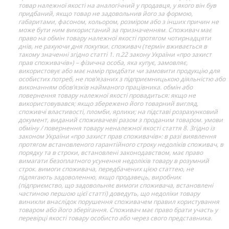
товар належної якості на аналогічний у продавця, у якого він був
придбаний, якщо товар не задовольнив його за формою,
габаритами, фасоном, кольором, розміром або з інших причин не
може бути ним використаний за призначенням. Споживач має
право на обмін товару належної якості протягом чотирнадцяти
днів, не рахуючи дня покупки. споживач (термін вживається в
такому значенні згідно статті 1. п.22 закону України «про захист
прав споживачів») – фізична особа, яка купує, замовляє,
використовує або має намір придбати чи замовити продукцію для
особистих потреб, не пов’язаних з підприємницькою діяльністю або
виконанням обов’язків найманого працівника. обмін або
повернення товару належної якості провадиться: якщо не
використовувався; якщо збережено його товарний вигляд,
споживчі властивості, пломби, ярлики; на підставі розрахунковий
документ, виданий споживачеві разом з проданим товаром. умови
обміну / повернення товару неналежної якості стаття 8. Згідно із
законом України «про захист прав споживачів»: в разі виявлення
протягом встановленого гарантійного строку недоліків споживач, в
порядку та в строки, встановлені законодавством, має право
вимагати безоплатного усунення недоліків товару в розумний
строк. вимоги споживача, передбачених цією статтею, не
підлягають задоволенню, якщо продавець, виробник
(підприємство, що задовольняє вимоги споживача, встановлені
частиною першою цієї статті) доведуть, що недоліки товару
виникли внаслідок порушення споживачем правил користування
товаром або його зберігання. Споживач має право брати участь у
перевірці якості товару особисто або через свого представника.