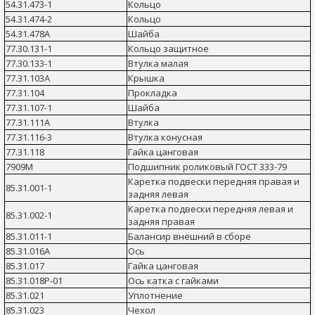
54.31.473-1
Кольцо
54.31.474-2
Кольцо
54.31.478А
Шайба
77.30.131-1
Кольцо защитное
77.30.133-1
Втулка малая
77.31.103А
Крышка
77.31.104
Прокладка
77.31.107-1
Шайба
77.31.111А
Втулка
77.31.116-3
Втулка конусная
77.31.118
Гайка цанговая
7909М
Подшипник роликовый ГОСТ 333-79
Каретка подвески передняя правая и
85.31.001-1
задняя левая
Каретка подвески передняя левая и
85.31.002-1
задняя правая
85.31.011-1
Балансир внешний в сборе
85.31.016А
Ось
85.31.017
Гайка цанговая
85.31.018Р-01
Ось катка с гайками
85.31.021
Уплотнение
85.31.023
Чехол