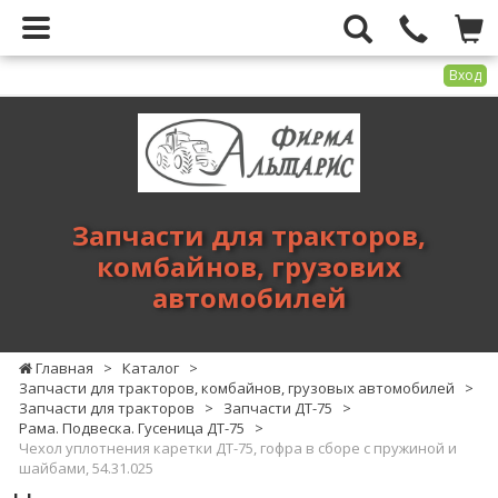
Вход
Фирма
Альтарис
-
запчасти
для
Запчасти для тракторов,
тракторов,
комбайнов, грузових
комбайнов,
автомобилей
грузових
автомобилей
Главная
>
Каталог
>
Запчасти для тракторов, комбайнов, грузовых автомобилей
>
Запчасти для тракторов
>
Запчасти ДТ-75
>
Рама. Подвеска. Гусеница ДТ-75
>
Чехол уплотнения каретки ДТ-75, гофра в сборе с пружиной и
шайбами, 54.31.025