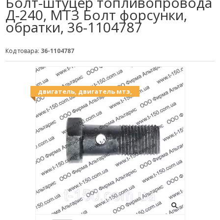
Болт-штуцер топливопровода
Д-240, МТЗ Болт форсунки,
обратки, 36-1104787
Код товара:
36-1104787
двигатель, двигатель мтз,