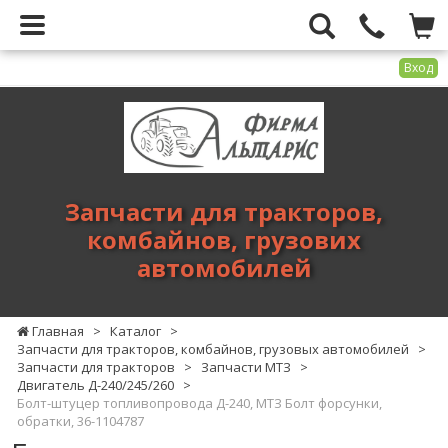
Вход
Фирма
Альтарис
-
запчасти
для
Запчасти для тракторов,
тракторов,
комбайнов, грузових
комбайнов,
автомобилей
грузових
автомобилей
Главная
>
Каталог
>
Запчасти для тракторов, комбайнов, грузовых автомобилей
>
Запчасти для тракторов
>
Запчасти МТЗ
>
Двигатель Д-240/245/260
>
Болт-штуцер топливопровода Д-240, МТЗ Болт форсунки,
обратки, 36-1104787