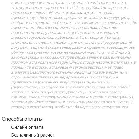
днів, не рахуючи дня покупки. споживач (термін вживається в
такому значенні згідно статті 1. п.22 закону України «про захист
прав споживачів») – фізична особа, яка купує, замовляє,
використовує або має намір придбати чи замовити продукцію для
особистих потреб, не пов’язаних з підприємницькою діяльністю або
виконанням обов’язків найманого працівника. обмін або
повернення товару належної якості провадиться: якщо не
використовувався; якщо збережено його товарний вигляд,
споживчі властивості, пломби, ярлики; на підставі розрахунковий
документ, виданий споживачеві разом з проданим товаром. умови
обміну / повернення товару неналежної якості стаття 8. Згідно із
законом України «про захист прав споживачів»: в разі виявлення
протягом встановленого гарантійного строку недоліків споживач, в
порядку та в строки, встановлені законодавством, має право
вимагати безоплатного усунення недоліків товару в розумний
строк. вимоги споживача, передбачених цією статтею, не
підлягають задоволенню, якщо продавець, виробник
(підприємство, що задовольняє вимоги споживача, встановлені
частиною першою цієї статті) доведуть, що недоліки товару
виникли внаслідок порушення споживачем правил користування
товаром або його зберігання. Споживач має право брати участь у
перевірці якості товару особисто або через свого представника.
Способы оплаты
Онлайн оплата
Безналичный расчёт