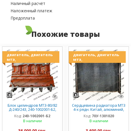
Наличный расчёт
Наложенный платеж
Предоплата
Похожие товары
двигатель, двигатель
двигатель, двигатель
мтз,
мтз,
Блок цилиндров МТЗ-80/82
Сердцевина радиатора МТЗ
Д-240/243, 240-1002001-Б2,
4-х рядн. Китай, алюминий,
Китай
70У-1301020
Код:
240-1002001-Б2
Код:
70У-1301020
В наличии
В наличии
36 000,00 грн.
3 600,00 грн.