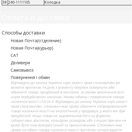
38
240-1111105
Колодка
Оплата и доставка
Способы доставки
Новая Почта(отделение)
Новая Почта(курьер)
САТ
Деливери
Самовывоз
Повернення і обмін
Відповідно до закону України «про захист прав споживачів» ви
можете протягом 14 днів з моменту покупки повернути або
обміняти товар, придбаний в магазині, за умови виконання всіх
норм передбачених законом. Умови обміну / повернення товару
належної якості стаття 9. Відповідно до закону України «про захист
прав споживачів»: споживач має право обміняти непродовольчий
товар належної якості на аналогічний у продавця, у якого він був
придбаний, якщо товар не задовольнив його за формою,
габаритами, фасоном, кольором, розміром або з інших причин не
може бути ним використаний за призначенням. Споживач має
право на обмін товару належної якості протягом чотирнадцяти