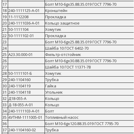
17
Болт М10-6gх35.88.35.019 ГОСТ 7796-70
18
240-1111125-А-01
Кронштейн
19
11-1112208
Прокладка
20
240-1111036-А-01
Кольцо защитное
21
50-1111104
Хомутик
22
50-1111102-01
Прокладка
23
Болт М10-6gх25.88.35.019 ГОСТ 7796-70
24
Шайба 10 ГОСТ 6402-70
25
А23.30.000-01
Фильтр-отстойник
26
Болт М10-6gх30.88.35.019 ГОСТ 7796-70
27
Шайба 10 ГОСТ 11371-78
28
50-1111101-Б
Хомутик
29
240-1104160
Трубка
30
240-1104119
Гайка
31
240-1104118
Угольник
32
Д18-055-А
Кольцо
33
Д-18-055-А-01
Кольцо
34
240-1111103-А-01
Болт
35
4УТНМ-1111005-01
Топливный насос
36
Болт М10-6gх120.88.35.019 ГОСТ 7795-70
37
240-1104160-02
Трубка