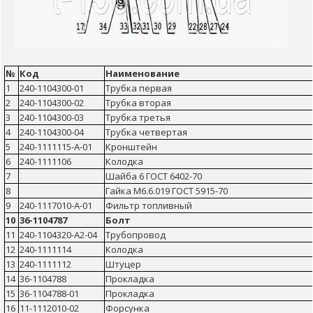
№
Код
Наименование
1
240-1104300-01
Трубка первая
2
240-1104300-02
Трубка вторая
3
240-1104300-03
Трубка третья
4
240-1104300-04
Трубка четвертая
5
240-1111115-А-01
Кронштейн
6
240-1111106
Колодка
7
Шайба 6 ГОСТ 6402-70
8
Гайка М6.6.019 ГОСТ 5915-70
9
240-1117010-А-01
Фильтр топливный
10
36-1104787
Болт
11
240-1104320-А2-04
Трубопровод
12
240-1111114
Колодка
13
240-1111112
Штуцер
14
36-1104788
Прокладка
15
36-1104788-01
Прокладка
16
11-1112010-02
Форсунка