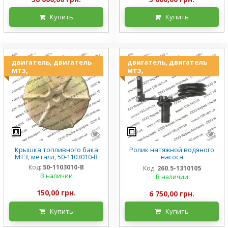
Купить
Купить
двигатель, двигатель
двигатель, двигатель
мтз,
мтз,
Крышка топливного бака
Ролик натяжной водяного
МТЗ, металл, 50-1103010-В
насоса
МТЗ-1221/1523/2022/2122
Код:
50-1103010-В
Код:
260.5-1310105
Д-260.4, 2х ручейный, 260.5-
В наличии
В наличии
1310105
150,00 грн.
6 750,00 грн.
Купить
Купить