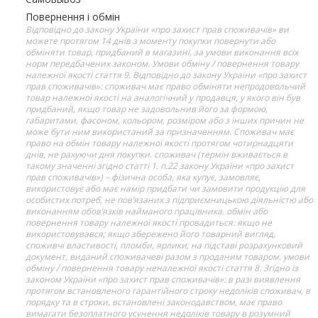
Повернення і обмін
Відповідно до закону України «про захист прав споживачів» ви
можете протягом 14 днів з моменту покупки повернути або
обміняти товар, придбаний в магазині, за умови виконання всіх
норм передбачених законом. Умови обміну / повернення товару
належної якості стаття 9. Відповідно до закону України «про захист
прав споживачів»: споживач має право обміняти непродовольчий
товар належної якості на аналогічний у продавця, у якого він був
придбаний, якщо товар не задовольнив його за формою,
габаритами, фасоном, кольором, розміром або з інших причин не
може бути ним використаний за призначенням. Споживач має
право на обмін товару належної якості протягом чотирнадцяти
днів, не рахуючи дня покупки. споживач (термін вживається в
такому значенні згідно статті 1. п.22 закону України «про захист
прав споживачів») – фізична особа, яка купує, замовляє,
використовує або має намір придбати чи замовити продукцію для
особистих потреб, не пов’язаних з підприємницькою діяльністю або
виконанням обов’язків найманого працівника. обмін або
повернення товару належної якості провадиться: якщо не
використовувався; якщо збережено його товарний вигляд,
споживчі властивості, пломби, ярлики; на підставі розрахунковий
документ, виданий споживачеві разом з проданим товаром. умови
обміну / повернення товару неналежної якості стаття 8. Згідно із
законом України «про захист прав споживачів»: в разі виявлення
протягом встановленого гарантійного строку недоліків споживач, в
порядку та в строки, встановлені законодавством, має право
вимагати безоплатного усунення недоліків товару в розумний