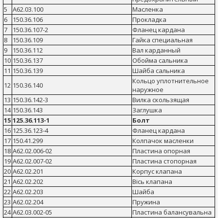
5
А62.03.100
Масленка
6
150.36.106
Прокладка
7
150.36.107-2
Фланец кардана
8
150.36.109
Гайка специальная
9
150.36.112
Вал карданный
10
150.36.137
Обойма сальника
11
150.36.139
Шайба сальника
Кольцо уплотнительное
12
150.36.140
наружное
13
150.36.142-3
Вилка скользящая
14
150.36.143
Заглушка
15
125.36.113-1
Болт
16
125.36.123-4
Фланец кардана
17
150.41.299
Колпачок масленки
18
А62.02.006-02
Пластина опорная
19
А62.02.007-02
Пластина стопорная
20
А62.02.201
Корпус клапана
21
А62.02.202
Вісь клапана
22
А62.02.203
Шайба
23
А62.02.204
Пружина
24
А62.03.002-05
Пластина балансувальна