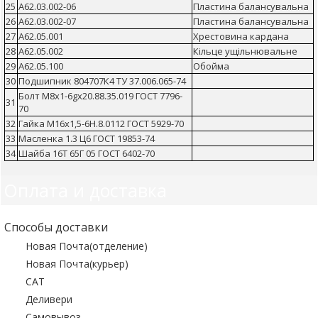
25
А62.03.002-06
Пластина балансувальна
26
А62.03.002-07
Пластина балансувальна
27
А62.05.001
Хрестовина кардана
28
А62.05.002
Кільце ущільнювальне
29
А62.05.100
Обойма
30
Подшипник 804707К4 ТУ 37.006.065-74
Болт М8х1-6gх20.88.35.019 ГОСТ 7796-
31
70
32
Гайка М16х1,5-6Н.8.0112 ГОСТ 5929-70
33
Масленка 1.3 Ц6 ГОСТ 19853-74
34
Шайба 16Т 65Г 05 ГОСТ 6402-70
Оплата и доставка
Способы доставки
Новая Почта(отделение)
Новая Почта(курьер)
САТ
Деливери
Самовывоз