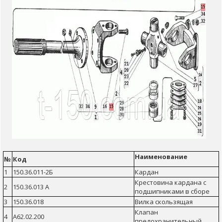
Наименование
№
Код
1
150.36.011-2Б
Кардан
Крестовина кардана с
2
150.36.013 А
подшипниками в сборе
3
150.36.018
Вилка скользящая
Клапан
4
А62.02.200
предохранительный