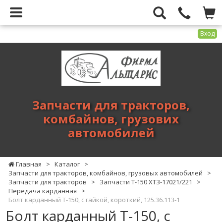
Вход
Фирма
Альтарис
-
запчасти
для
Запчасти для тракторов,
тракторов,
комбайнов, грузових
комбайнов,
автомобилей
грузових
автомобилей
Главная
>
Каталог
>
Запчасти для тракторов, комбайнов, грузовых автомобилей
>
Запчасти для тракторов
>
Запчасти Т-150 ХТЗ-17021/221
>
Передача карданная
>
Болт карданный Т-150, с гайкой, короткий, 125.36.113-1
Болт карданный Т-150, с