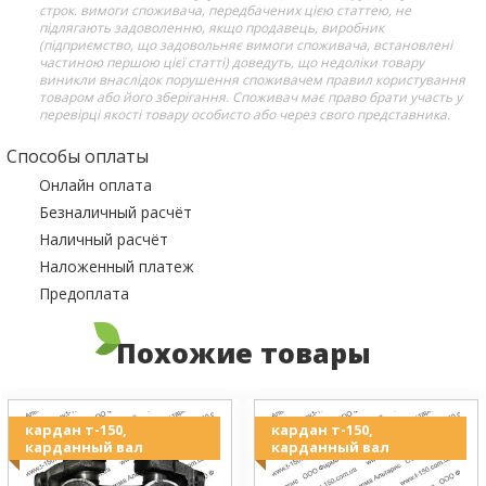
строк. вимоги споживача, передбачених цією статтею, не
підлягають задоволенню, якщо продавець, виробник
(підприємство, що задовольняє вимоги споживача, встановлені
частиною першою цієї статті) доведуть, що недоліки товару
виникли внаслідок порушення споживачем правил користування
товаром або його зберігання. Споживач має право брати участь у
перевірці якості товару особисто або через свого представника.
Способы оплаты
Онлайн оплата
Безналичный расчёт
Наличный расчёт
Наложенный платеж
Предоплата
Похожие товары
кардан т-150,
кардан т-150,
карданный вал
карданный вал