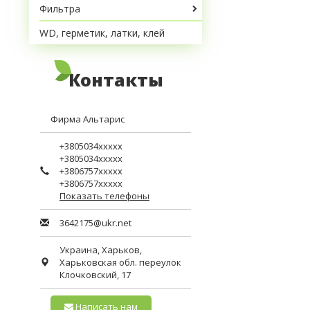
Фильтра
WD, герметик, латки, клей
Контакты
Фирма Альтарис
+3805034xxxxx
+3805034xxxxx
+3806757xxxxx
+3806757xxxxx
Показать телефоны
3642175@ukr.net
Украина,
Харьков
,
Харьковская обл.
переулок
Клочковский, 17
Написать нам