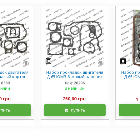
док двигателя
Набор прокладок двигателя
Набор пр
малый картон
Д-65 ЮМЗ-6, малый паронит
Д-65 ЮМ
16380
Код:
20296
личии
В наличии
0 грн.
250,00 грн.
1 
упить
Купить