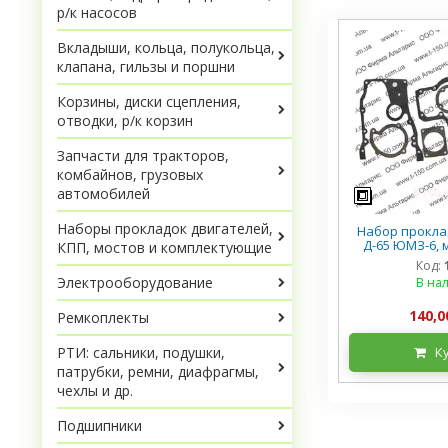
р/к насосов
Вкладыши, кольца, полукольца,
клапана, гильзы и поршни
Корзины, диски сцепления,
отводки, р/к корзин
Запчасти для тракторов,
комбайнов, грузовых
автомобилей
Наборы прокладок двигателей,
Набор прокла
Д-65 ЮМЗ-6, 
КПП, мостов и комплектующие
Код:
Электрооборудование
В на
140,0
Ремкоплекты
РТИ: сальники, подушки,
К
патрубки, ремни, диафрагмы,
чехлы и др.
Подшипники